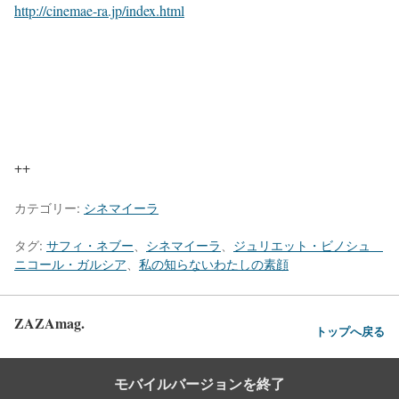
http://cinemae-ra.jp/index.html
++
カテゴリー:
シネマイーラ
タグ:
サフィ・ネブー
、
シネマイーラ
、
ジュリエット・ビノシュ
ニコール・ガルシア
、
私の知らないわたしの素顔
ZAZAmag.
トップへ戻る
モバイルバージョンを終了