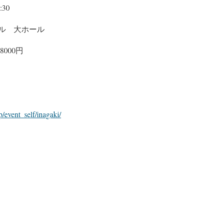
30
ル 大ホール
000円
p/event_self/inagaki/