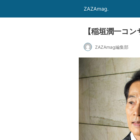
ZAZAmag.
【稲垣潤一コンサ
ZAZAmag編集部