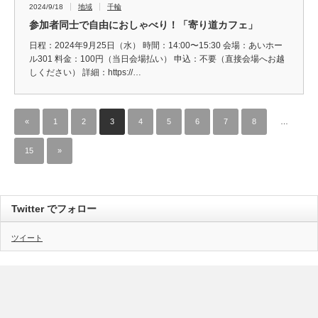
2024/9/18
地域
千輪
参加者同士で自由におしゃべり！「寄り道カフェ」
日程：2024年9月25日（水） 時間：14:00〜15:30 会場：あいホー
ル301 料金：100円（当日会場払い） 申込：不要（直接会場へお越
しください） 詳細：https://…
«
1
2
3
4
5
6
7
8
…
15
»
Twitter でフォロー
ツイート