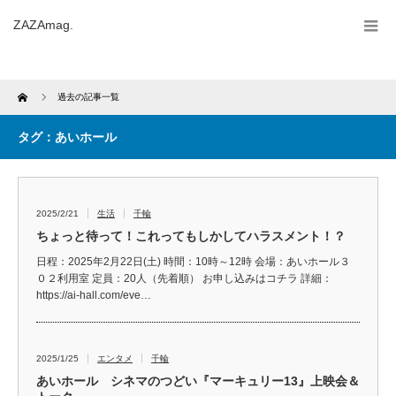
ZAZAmag.
Home
過去の記事一覧
タグ：あいホール
2025/2/21
生活
千輪
ちょっと待って！これってもしかしてハラスメント！？
日程：2025年2月22日(土) 時間：10時～12時 会場：あいホール３
０２利用室 定員：20人（先着順） お申し込みはコチラ 詳細：
https://ai-hall.com/eve…
2025/1/25
エンタメ
千輪
あいホール シネマのつどい『マーキュリー13』上映会＆