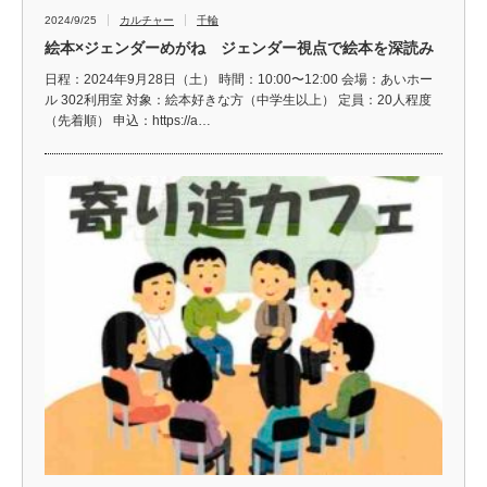
2024/9/25
カルチャー
千輪
絵本×ジェンダーめがね ジェンダー視点で絵本を深読み
日程：2024年9月28日（土） 時間：10:00〜12:00 会場：あいホー
ル 302利用室 対象：絵本好きな方（中学生以上） 定員：20人程度
（先着順） 申込：https://a…