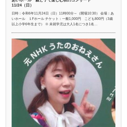
あいホール 親と子で楽しむ秋のコンサート
11/24（日）
日時：令和6年11月24日（日）11時00分～（開場10:30） 会場：あ
いホール １Fホール チケット：一般1,000円 こども800円（3歳
以上小学6年生まで） ※ 未就学児は大人1名につき1名…