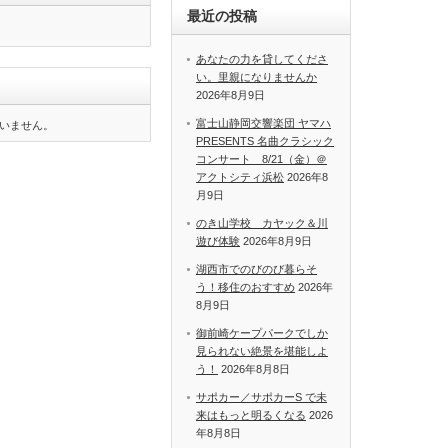
最近の投稿
あなたの力を貸してくださ
い。里親になりませんか
2026年8月9日
富士山静岡交響楽団 ヤマハ
いません。
PRESENTS 名曲クラシック
コンサート 8/21（金）＠
アクトシティ浜松
2026年8
月9日
のき山学校 カヤック＆川
遊び体験
2026年8月9日
湖西市でのびのび暮らそ
う！移住のおすすめ
2026年
8月9日
御前崎ケープパークでしか
見られない絶景を堪能しよ
う！
2026年8月8日
サポカー／サポカーS で未
来はもっと明るくなる
2026
年8月8日