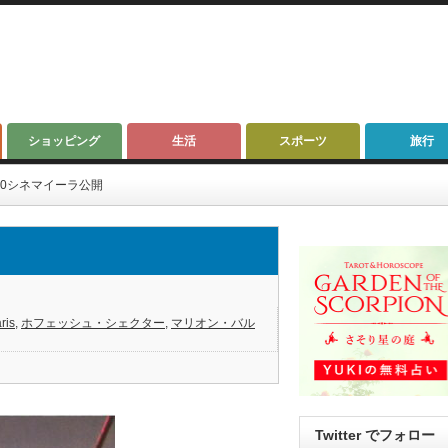
ショッピング
生活
スポーツ
旅行
1.10シネマイーラ公開
is
,
ホフェッシュ・シェクター
,
マリオン・バル
Twitter でフォロー