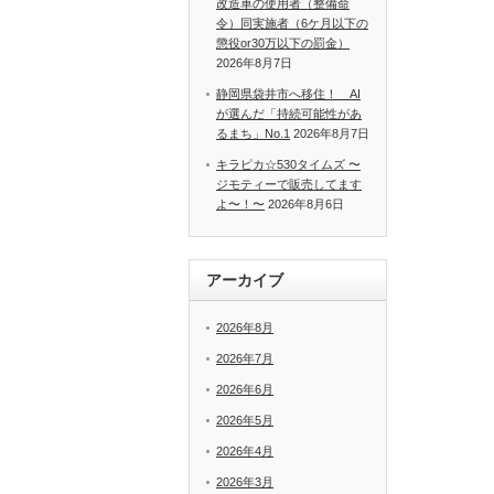
改造車の使用者（整備命
令）同実施者（6ケ月以下の
懲役or30万以下の罰金）
2026年8月7日
静岡県袋井市へ移住！ AI
が選んだ「持続可能性があ
るまち」No.1
2026年8月7日
キラピカ☆530タイムズ 〜
ジモティーで販売してます
よ〜！〜
2026年8月6日
アーカイブ
2026年8月
2026年7月
2026年6月
2026年5月
2026年4月
2026年3月