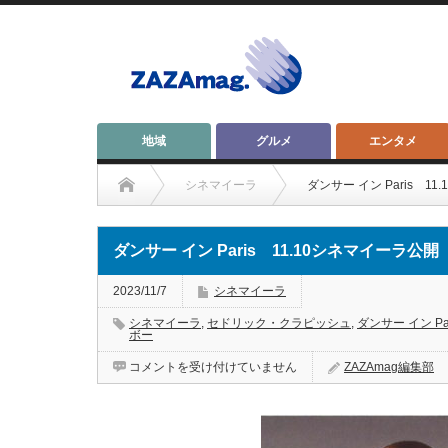
地域
グルメ
エンタメ
シネマイーラ
ダンサー イン Paris 1
ダンサー イン Paris 11.10シネマイーラ公開
2023/11/7
シネマイーラ
シネマイーラ
,
セドリック・クラピッシュ
,
ダンサー イン Par
ボー
ダ
コメントを受け付けていません
ZAZAmag編集部
ン
サ
ー
イ
ン
Paris