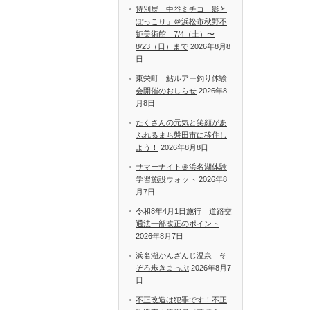
特別展「中谷ミチコ 影と
ぽっこり」＠浜松市秋野不
矩美術館 7/4（土）〜
8/23（日）まで
2026年8月8
日
東栄町 鮎ルアー釣り体験
会開催のおしらせ
2026年8
月8日
たくさんの元気と笑顔があ
ふれるまち磐田市に移住し
よう！
2026年8月8日
サマーナイト＠浜名湖体験
学習施設ウォット
2026年8
月7日
令和8年4月1日施行 道路交
通法一部改正のポイント
2026年8月7日
浜名湖かんざんじ温泉 そ
ぞろ歩きまっぷ
2026年8月7
日
不正改造は犯罪です！不正