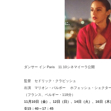
11.10
シ
ネ
マ
イ
ー
ラ
公
開
は
ダンサー イン Paris 11.10シネマイーラ公開
監督 セドリック・クラピッシュ
出演 マリオン・バルボー ホフェッシュ・シェクタ
（フランス、ベルギー・118分）
11月10日（金）、12日（日）、14日（火）、16日（木
①15：40～17：45