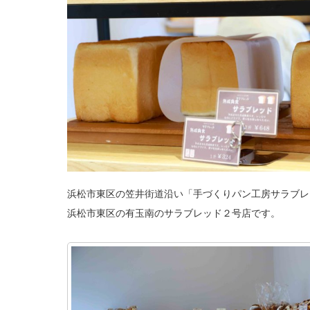
工
房
サ
ラ
ブ
レ
ッ
ド」
原
島
店。
朝
8
時
か
ら
オ
ー
プ
ン！
美
味
し
浜松市東区の笠井街道沿い「手づくりパン工房サラブレ
い
パ
ン
浜松市東区の有玉南のサラブレッド２号店です。
が
焼
き
上
が
っ
て
ま
す！
は