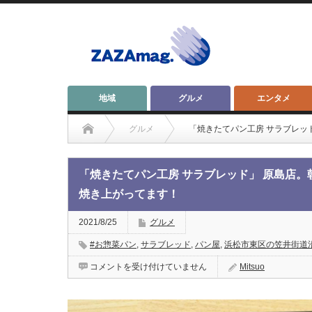
地域
グルメ
エンタメ
グルメ
「焼きたてパン工房 サラブレッ
「焼きたてパン工房 サラブレッド」 原島店。
焼き上がってます！
2021/8/25
グルメ
#お惣菜パン
,
サラブレッド
,
パン屋
,
浜松市東区の笠井街道
「焼
コメントを受け付けていません
Mitsuo
き
た
て
パ
ン