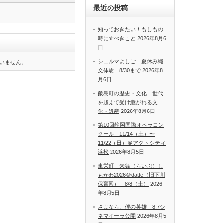
最近の投稿
知っておきたい！もしもの
時にすべきこと
2026年8月6
日
シェルマよしご 夏休み縄
いません。
文体験 8/30まで
2026年8
月6日
飯島町の歴史・文化 世代
を超えて受け継がれる文
化・遺産
2026年8月6日
第10回静岡国際オペラコン
クール 11/14（土）〜
11/22（日）＠アクトシティ
浜松
2026年8月5日
東栄町 来舞（らいぶ）し
もかわ2026＠datte（旧下川
保育園） 8/8（土）
2026
年8月5日
さよなら、僕の英雄 8.7シ
ネマイーラ公開
2026年8月5