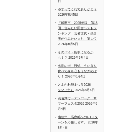
日
ゆずってくれてありがとう
2026年8月5日
「飯田市」2025年版 第13
回 住みたい田舎ベストラ
ンキング 若者世代・単身
者が住みたいまち 第１位
2026年8月5日
そのバイト犯罪になるか
も！？
2026年8月4日
出世の街 鰻処 うなぎを
食べて身も心もうなぎのぼ
り！
2026年8月4日
とよかわ輝まつり2026
8/22（土）
2026年8月4日
浜名湖ガーデンパーク サ
マーフェスタ2026
2026年8
月4日
南信州 高森町へのU I J タ
ーンを応援します。
2026年
8月4日