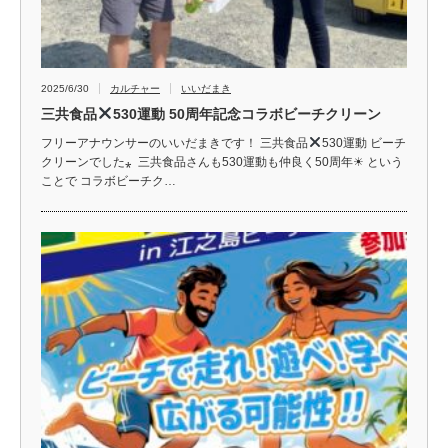
2025/6/30
カルチャー
いいだまき
三共食品
530運動 50周年記念コラボビーチクリーン
フリーアナウンサーのいいだまきです！ 三共食品
530運動 ビーチ
クリーンでした⁎ ⁡ 三共食品さんも530運動も仲良く50周年☀︎ という
ことで コラボビーチク…