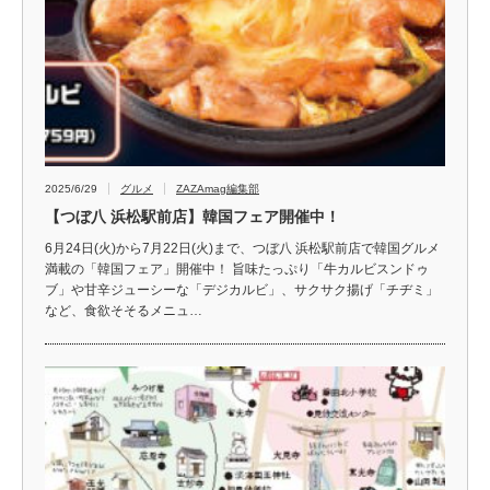
2025/6/29
グルメ
ZAZAmag編集部
【つぼ八 浜松駅前店】韓国フェア開催中！
6月24日(火)から7月22日(火)まで、つぼ八 浜松駅前店で韓国グルメ
満載の「韓国フェア」開催中！ 旨味たっぷり「牛カルビスンドゥ
ブ」や甘辛ジューシーな「デジカルビ」、サクサク揚げ「チヂミ」
など、食欲そそるメニュ…