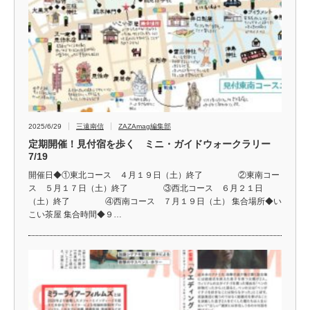
2025/6/29
三遠南信
ZAZAmag編集部
定期開催！見付宿を歩く ミニ・ガイドウォークラリー
7/19
開催日◆①東北コース ４月１９日（土）終了 ②東南コー
ス ５月１７日（土）終了 ③西北コース ６月２１日
（土）終了 ④西南コース ７月１９日（土） 集合場所◆い
こい茶屋 集合時間◆９…