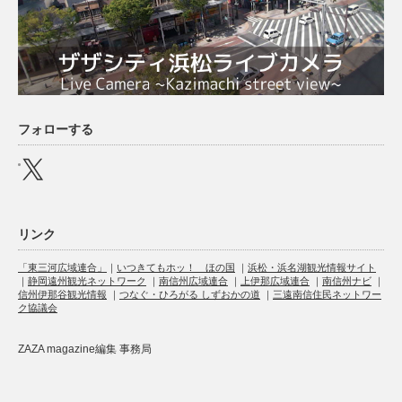
フォローする
X
リンク
「東三河広域連合」
｜
いつきてもホッ！ ほの国
｜
浜松・浜名湖観光情報サイト
｜
静岡遠州観光ネットワーク
｜
南信州広域連合
｜
上伊那広域連合
｜
南信州ナビ
｜
信州伊那谷観光情報
｜
つなぐ・ひろがる しずおかの道
｜
三遠南信住民ネットワー
ク協議会
ZAZA magazine編集 事務局