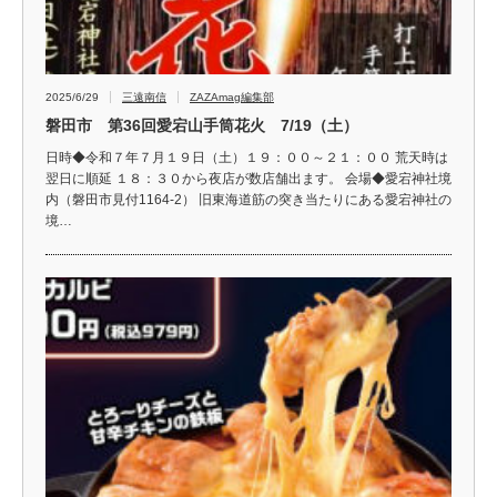
2025/6/29
三遠南信
ZAZAmag編集部
磐田市 第36回愛宕山手筒花火 7/19（土）
日時◆令和７年７月１９日（土）１９：００～２１：００ 荒天時は
翌日に順延 １８：３０から夜店が数店舗出ます。 会場◆愛宕神社境
内（磐田市見付1164-2） 旧東海道筋の突き当たりにある愛宕神社の
境…