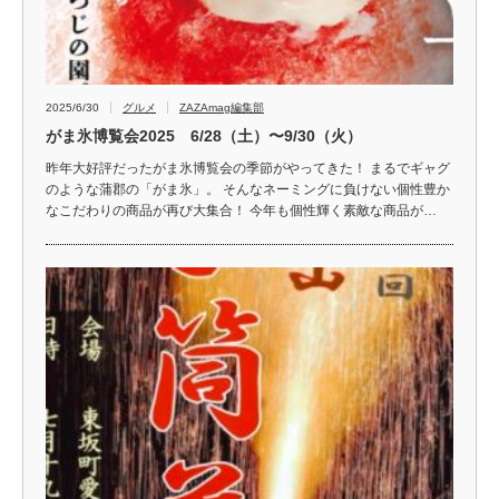
2025/6/30
グルメ
ZAZAmag編集部
がま氷博覧会2025 6/28（土）〜9/30（火）
昨年大好評だったがま氷博覧会の季節がやってきた！ まるでギャグ
のような蒲郡の「がま氷」。 そんなネーミングに負けない個性豊か
なこだわりの商品が再び大集合！ 今年も個性輝く素敵な商品が…