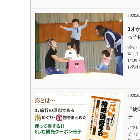
2020/6
3才
っ子
浜松ア
室：月
14:3
お気軽
2020/6
『物
せ
いつも
ざいま