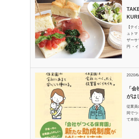
TAK
KU
【テイ
ュトマ
ザーサ
円 ・
2020/6
「会
がは
従業員
同でつ
て本部