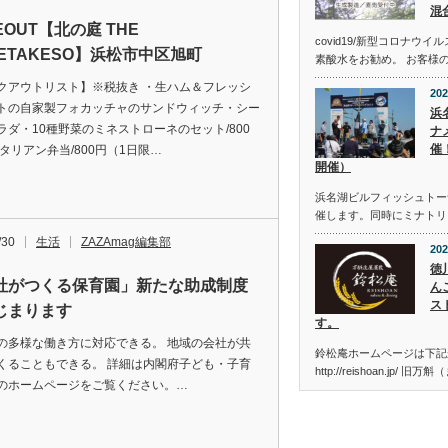
混
EOUT【北の庭 THE
covid19/新型コロナウ
RETAKESO】浜松市中区旭町
素酸水をお勧め。 お客様
クアウトリスト】※税抜き ・生ハム＆フレッシ
202
トの自家製フォカッチャのサンドウィッチ・シー
浜
ラダ・10種野菜のミネストローネのセット/800
ナメ
催
イタリアン弁当/800円（1日限…
開催）
浜名湖ビルフィッシュトーナメン
催します。同時にミナトリ
/30
生活
ZAZAmag編集部
202
徳
社がつくる保育園」新たな助成制度
ん
ス
じまります
す。
の多様な働き方に対応できる。 地域の会社が共
鈴松庵ホームページは下記
くることもできる。 詳細は内閣府子ども・子育
http://reishoan.jp/ 旧
のホームページをご覧ください。…