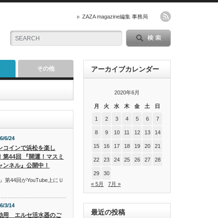
ZAZA magazine編集 事務局
その他
アーカイブカレンダー
2020年6月
月
火
水
木
金
土
日
1
2
3
4
5
6
7
8
9
10
11
12
13
14
6/6/24
15
16
17
18
19
20
21
ンコインで浜松を楽し
！第44回 『開運！マスミ
22
23
24
25
26
27
28
ャンネル』公開中！
29
30
44回がYouTube上にＵ
« 5月
7月 »
6/3/14
最近の投稿
動用 エルセ活水器のご