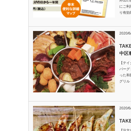
外出の
にご利
り有効
2020/6
TA
中区
【テイ
バーグ
った和
グリル
2020/6
TA
【注文