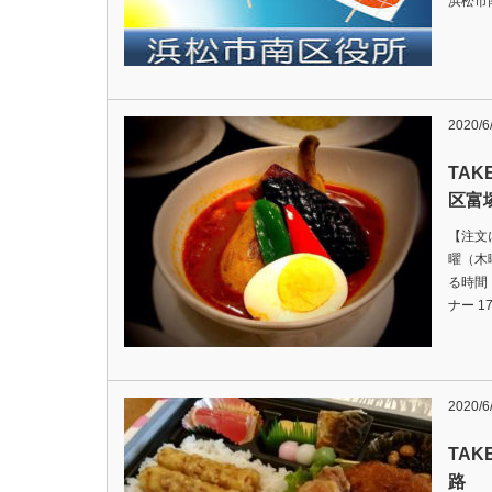
浜松市南
2020/6
TA
区富
【注文
曜（木
る時間
ナー 
2020/6
TA
路