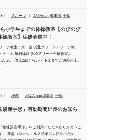
/30
スポーツ
ZAZAmag編集部
,
千輪
から小学生までの体操教室【のびのび
体操教室】生徒募集中！
リーナ教室：水・金 浜北グリーンアリーナ教
・火・木 無料体験 浜松アリーナ金曜教室／
0〜15:20 幼児2歳くらい〜 下記までご連絡の上、
に…
/29
地域
ZAZAmag編集部
,
千輪
味湯産手形』有効期間延長のお知ら
「物味湯産手形」をご利用いただきありがとうご
す。 新型コロナウィルス感染拡大防止のため、