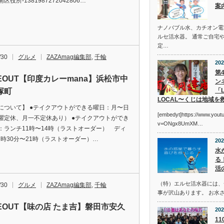
区役所-1381987272042806…
案
ナノバブル水、カチオン電
ルセ活水器。 通常ご自宅
定…
/30
グルメ
ZAZAmag編集部
,
千輪
202
第
KEOUT【印度カレーmana】浜松市中
ン
塚町
「L
LOCAL〜くじは地域を
について】 ●テイクアウトができる曜日：月〜日
[embedyt]https://www.you
曜定休、月一不定休あり） ●テイクアウトができ
v=ONgx8UmXM…
：ランチ11時〜14時（ラストオーダー） ディ
17時30分〜21時（ラストオーダー）…
202
水
る
活
（特）エルセ活水器には、
/30
グルメ
ZAZAmag編集部
,
千輪
事が沢山あります。 お水
KEOUT【味の店 たま吉】磐田市安久
202
1