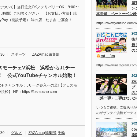
県
について】当日注文OK／デリバリーOK 9:00〜
ン
し時間】ご相談ください！ 【お支払い方法】現
本圭司、ベートーベン鈴
ayPay（開設予定） 味の店 たま吉 ご宴会！…
https://www.youtube.com/
202
街
新
の
/30
スポーツ
ZAZAmag編集部
m(_ _)m
https://www.instagram.c
スモーチェV浜松 浜松からJ1チー
！ 公式YouTubeチャンネル始動！
202
Z
Tube チャンネル：Jリーグ参入への道!【フェスモ
ブ
松】 HP：https://fesmoche.com …
の
（第一弾）二弾はないか
いつもご視聴、支援ありが
のザザシテイ浜松ガーディ
202
co
/30
グルメ
ZAZAmag編集部
,
千輪
染