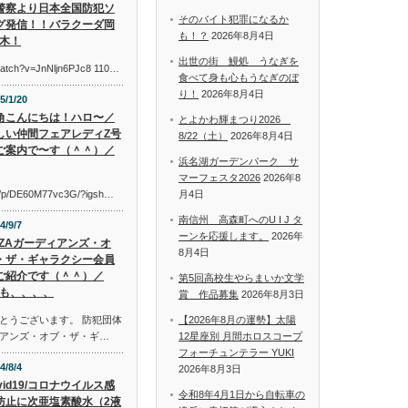
警察より日本全国防犯ソ
そのバイト犯罪になるか
グ発信！！バラクーダ岡
も！？
2026年8月4日
木！
出世の街 鰻処 うなぎを
watch?v=JnNljn6PJc8 110…
食べて身も心もうなぎのぼ
り！
2026年8月4日
5/1/20
角こんにちは！ハロ〜／
とよかわ輝まつり2026
しい仲間フェアレディZ号
8/22（土）
2026年8月4日
ご案内で〜す（＾＾）／
浜名湖ガーデンパーク サ
マーフェスタ2026
2026年8
om/p/DE60M77vc3G/?igsh…
月4日
南信州 高森町へのU I J タ
4/9/7
ーンを応援します。
2026年
AZAガーディアンズ・オ
8月4日
・ザ・ギャラクシー会員
ご紹介です（＾＾）／
第5回高校生やらまいか文学
も、、、、
賞 作品募集
2026年8月3日
とうございます。 防犯団体
【2026年8月の運勢】太陽
アンズ・オブ・ザ・ギ…
12星座別 月間ホロスコープ
フォーチュンテラー YUKI
4/8/4
2026年8月3日
vid19/コロナウイルス感
令和8年4月1日から自転車の
防止に次亜塩素酸水（2液