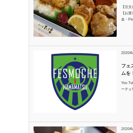
【注文
【お渡
金・P
2020/6
フェ
ムを
You 
ーチェV浜
2020/6