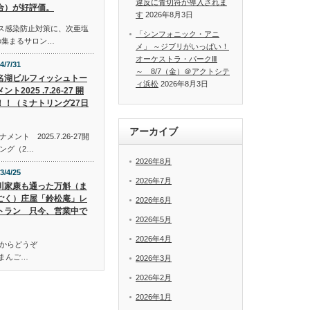
違反に青切符が導入されま
合）が好評価。
す
2026年8月3日
イルス感染防止対策に、次亜塩
「シンフォニック・アニ
の集まるサロン…
メ」 ～ジブリがいっぱい！
オーケストラ・パークⅢ
4/7/31
～ 8/7（金）＠アクトシテ
名湖ビルフィッシュトー
ィ浜松
2026年8月3日
ント2025 .7.26-27 開
！！（ミナトリング27日
アーカイブ
ト 2025.7.26-27開
ング（2…
2026年8月
3/4/25
2026年7月
川家康も通った万斛（ま
ごく）庄屋「鈴松庵」レ
2026年6月
トラン 只今、営業中で
2026年5月
2026年4月
からどうぞ
万斛（まんご…
2026年3月
2026年2月
2026年1月