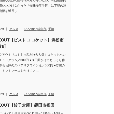
自粛や施設の臨時休業対応等のため、有効期限内
用いただけなかった「物味湯産手形」は下記の通
期限を延長し…
/29
グルメ
ZAZAmag編集部
,
千輪
KEOUT【ビストロ ロケット】浜松市
肴町
クアウトリスト】※税別 ●大人気！ロケットハン
１５０グラム／600円 ●３日間かけてじっくり作
豚もち豚のスペアリブワイン煮／600円 ●若鶏の
 トマトソースをかけて／…
/29
グルメ
ZAZAmag編集部
,
千輪
KEOUT【餃子倉庫】磐田市福田
について】当日注文OK 11時～12時半・16時～