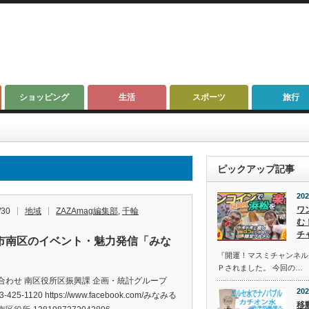
ショッピング
生活
スポーツ
旅行
ピックアップ記事
202
ワ
/30
地域
ZAZAmag編集部
,
千輪
む
チ
市南区のイベント・魅力発信「みな
『開運！マスミチャンネル』第
」
Ｐされました。 今回の…
合わせ 南区役所区振興課 企画・統計グループ
202
3-425-1120 https://www.facebook.com/みなみる
移