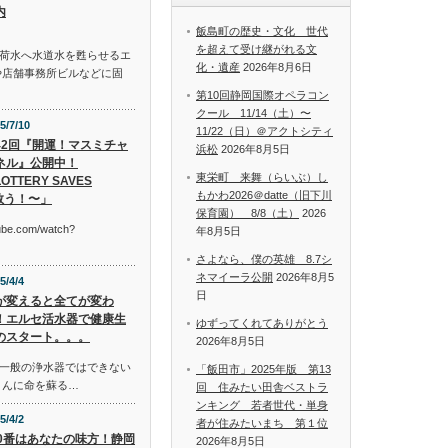
内
飯島町の歴史・文化 世代
を超えて受け継がれる文
荷水へ水道水を甦らせるエ
化・遺産
2026年8月6日
や店舗事務所ビルなどに固
第10回静岡国際オペラコン
クール 11/14（土）〜
5/7/10
11/22（日）＠アクトシティ
42回『開運！マスミチャ
浜松
2026年8月5日
ネル』公開中！
東栄町 来舞（らいぶ）し
OTTERY SAVES
もかわ2026＠datte（旧下川
救う！〜」
保育園） 8/8（土）
2026
tube.com/watch?
年8月5日
さよなら、僕の英雄 8.7シ
ネマイーラ公開
2026年8月5
5/4/4
日
が変えると全てが変わ
！エルセ活水器で健康生
ゆずってくれてありがとう
のスタート。。。
2026年8月5日
一般の浄水器ではできない
「飯田市」2025年版 第13
さんに命を蘇る…
回 住みたい田舎ベストラ
ンキング 若者世代・単身
5/4/2
者が住みたいまち 第１位
10番はあなたの味方！静岡
2026年8月5日