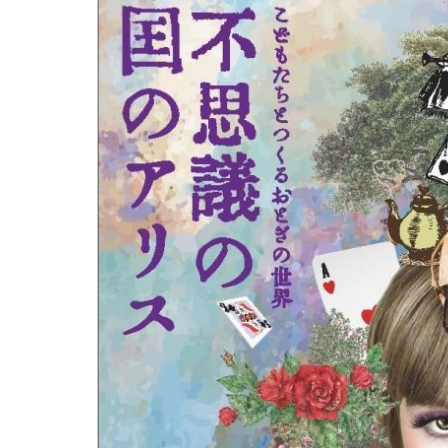
プ
サ
マ
ー
フ
ェ
ス
テ
ィ
バ
ル
2022
＞
こ
ど
も
た
ち
と
つ
く
る
お
と
ぎ
の
世
界
～
不
思
議
の
国
の
ア
リ