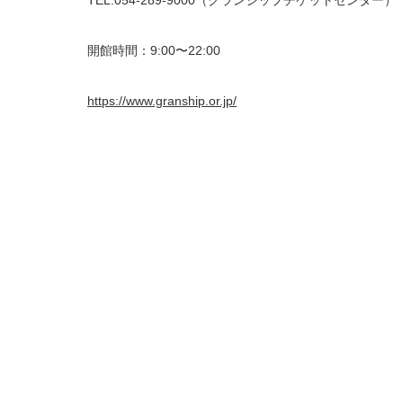
開館時間：9:00〜22:00
https://www.granship.or.jp/