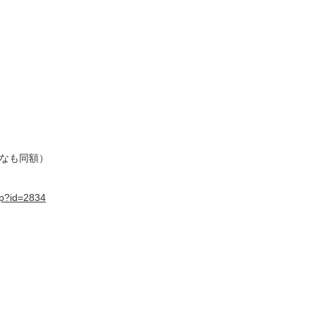
となも同額）
php?id=2834