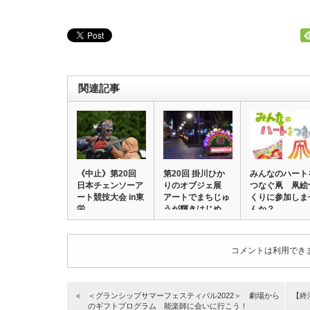
関連記事
《中止》第20回
第20回 掛川ひか
みんなのハート
日本チェンソーア
りのオブジェ展
つなぐ凧 凧絵
ート競技大会 in東
アートでまちじゅ
くりに参加しま
栄
うが輝きはじめ…
んか？
コメントは利用でき
＜グランシップサマーフェスティバル2022＞ 劇場から
【終
のギフトプログラム 能楽師に会いに行こう！