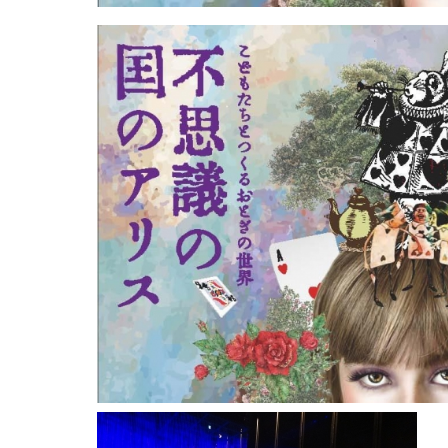
ス
～
は