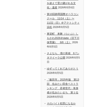
を超えて受け継がれる文
化・遺産
2026年8月6日
第10回静岡国際オペラコン
クール 11/14（土）〜
11/22（日）＠アクトシティ
浜松
2026年8月5日
東栄町 来舞（らいぶ）し
もかわ2026＠datte（旧下川
保育園） 8/8（土）
2026
年8月5日
さよなら、僕の英雄 8.7シ
ネマイーラ公開
2026年8月5
日
ゆずってくれてありがとう
2026年8月5日
「飯田市」2025年版 第13
回 住みたい田舎ベストラ
ンキング 若者世代・単身
者が住みたいまち 第１位
2026年8月5日
そのバイト犯罪になるか