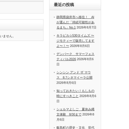
最近の投稿
静岡県袋井市へ移住！ AI
が選んだ「持続可能性があ
るまち」No.1
2026年8月7日
キラピカ☆530タイムズ 〜
いません。
ジモティーで販売してます
よ〜！〜
2026年8月6日
デンパーク サマーフェス
ティバル2026
2026年8月6
日
シンシン アンド ザ マウ
ス 8.7シネマイーラ公開
2026年8月6日
知っておきたい！もしもの
時にすべきこと
2026年8月6
日
シェルマよしご 夏休み縄
文体験 8/30まで
2026年8
月6日
飯島町の歴史・文化 世代