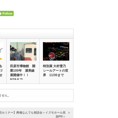
を
田原市博物館 開
特別展 大村雪乃
づ
業100年 渥美線
シールアートの世
せ
展開催中！！
界 11/30まで
9/29まで
ません。
活セミナー】葬儀なんでも相談会＜イズモホール高
師PR＞