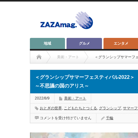
地域
グルメ
エンタメ
美術・アート
＜グランシップサマーフェ
＜グランシップサマーフェスティバル2022＞
～不思議の国のアリス～
2022/8/9
美術・アート
おとぎの世界
,
こどもたちとつくる
,
グランシップ
,
サマーフ
＜
コメントを受け付けていません
千輪
グ
ラ
ン
シ
ッ