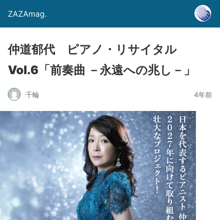
ZAZAmag.
仲道郁代 ピアノ・リサイタル
Vol.6「前奏曲 －永遠への兆し－」
千輪
4年前