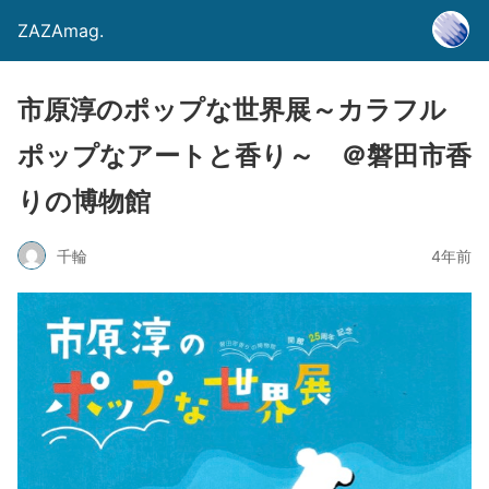
ZAZAmag.
市原淳のポップな世界展～カラフル
ポップなアートと香り～ ＠磐田市香
りの博物館
千輪
4年前