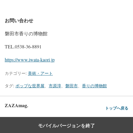
お問い合わせ
磐田市香りの博物館
TEL.0538-36-8891
https://www.iwata-kaori.jp
カテゴリー:
美術・アート
タグ:
ポップな世界展
、
市原淳
、
磐田市
、
香りの博物館
ZAZAmag.
トップへ戻る
モバイルバージョンを終了