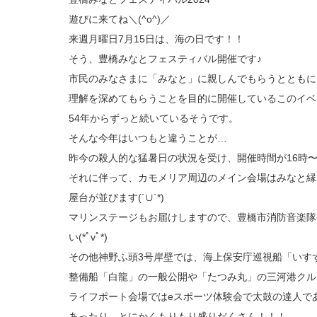
遊びに来てね＼(^o^)／
来週月曜日7月15日は、海の日です！！
そう、豊橋みなとフェスティバル開催です♪
市民のみなさまに「みなと」に親しんでもらうとともに
理解を深めてもらうことを目的に開催しているこのイベ
54年からずっと続いているそうです。
そんな今年はいつもと違うことが…
昨今の殺人的な猛暑日の状況を受け、開催時間が16時〜
それに伴って、カモメリア周辺のメイン会場はみなと縁
屋台が並びます(´∪︎`*)
マリンステージもお届けしますので、豊橋市消防音楽隊
い(*ﾟvﾟ*)
その他神野ふ頭3号岸壁では、海上保安庁巡視船「いす
整備船「白龍」の一般公開や「たつみ丸」の三河港クルーズも
ライフポート会場ではeスポーツ体験会で太鼓の達人で
あったり、とにかくもりもり盛りだくさん！！！