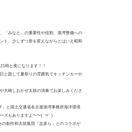
、「みなと」の重要性や役割、港湾整備への
ント、少しずつ形を変えながらとはいえ昭和
21時と夜になります！！
日と題して夏祭りの雰囲気でキッチンカーや
や大崎しおかぜ太鼓の演奏でお楽しみくださ
ず」と国土交通省名古屋港湾事務所海洋環境
ありますよ〜〜( ´⚰︎` )
あの創作和太鼓集団「志多ら」とのコラボが