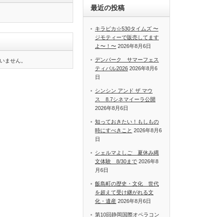
最近の投稿
キラピカ☆530タイムズ 〜
ジモティーで販売してます
よ〜！〜
2026年8月6日
デンパーク サマーフェス
いません。
ティバル2026
2026年8月6
日
シンシン アンド ザ マウ
ス 8.7シネマイーラ公開
2026年8月6日
知っておきたい！もしもの
時にすべきこと
2026年8月6
日
シェルマよしご 夏休み縄
文体験 8/30まで
2026年8
月6日
飯島町の歴史・文化 世代
を超えて受け継がれる文
化・遺産
2026年8月6日
第10回静岡国際オペラコン