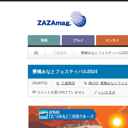
地域
グルメ
エンタメ
三遠南信
豊橋みなとフェスティバル202
豊橋みなとフェスティバル2024
2024/7/11
三遠南信
海の日
,
豊橋みなとフェステ
豊
コメントを受け付けていません
いいだまき
橋
み
な
と
フ
ェ
ス
テ
ィ
バ