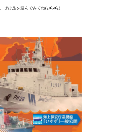
を運んでみてね(⁎⁍̴̛ᴗ⁍̴̛⁎)