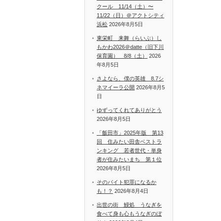
クール 11/14（土）〜
11/22（日）＠アクトシティ
浜松
2026年8月5日
東栄町 来舞（らいぶ）し
もかわ2026＠datte（旧下川
保育園） 8/8（土）
2026
年8月5日
さよなら、僕の英雄 8.7シ
ネマイーラ公開
2026年8月5
日
ゆずってくれてありがとう
2026年8月5日
「飯田市」2025年版 第13
回 住みたい田舎ベストラ
ンキング 若者世代・単身
者が住みたいまち 第１位
2026年8月5日
そのバイト犯罪になるか
も！？
2026年8月4日
出世の街 鰻処 うなぎを
食べて身も心もうなぎのぼ