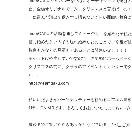
teamGAKUのメンバーを中心にオーディションで選ば
台、全編オリジナルですが、クリスマスと言えば…のく
ーに富んだ演出で瞬きする暇もないくらい面白い舞台に
teamGAKUの活動を通してミュージカルを始めた子
指し始めたという子も現れ始めたとのことで、今後が益
舞台もかなりの見応えであることは間違いなし！！！
チケットは残席わずかですので、お早めにホームページ
クリスマスの前に、クララのアドベントカレンダーでクリス
↓ ↓ ↓
https://teamgaku.com
私いいだまきがパーソナリティーを務めるエフエム豊橋 (84
1時～ ON AIRです。よろしくお願いいたします(⁎ᴗ͈ˬᴗ͈⁎)
最後までご覧いただきありがとうございました<(_ _*)>