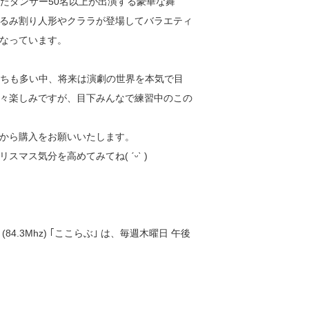
れたダンサー50名以上が出演する豪華な舞
るみ割り人形やクララが登場してバラエティ
なっています。
供たちも多い中、将来は演劇の世界を本気で目
々楽しみですが、目下みんなで練習中のこの
から購入をお願いいたします。
マス気分を高めてみてね( ˊᵕˋ )
.3Mhz) ｢ここらぶ｣ は、毎週木曜日 午後