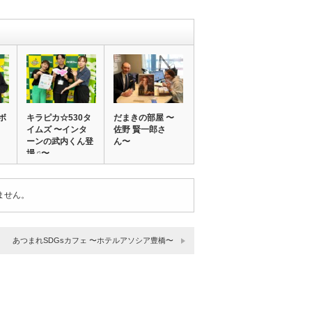
ボ
キラピカ☆530タ
だまきの部屋 〜
イムズ 〜インタ
佐野 賢一郎さ
ーンの武内くん登
ん〜
場♫〜
ません。
あつまれSDGsカフェ 〜ホテルアソシア豊橋〜