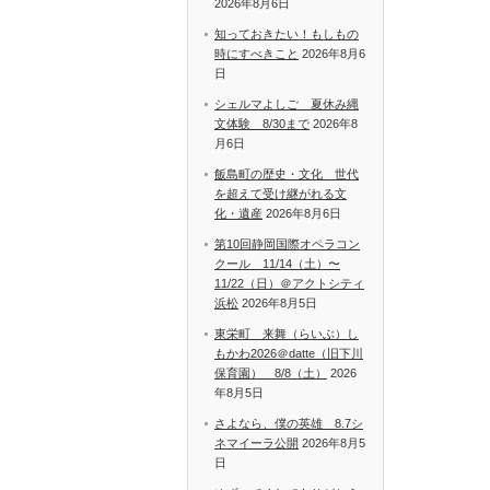
2026年8月6日
知っておきたい！もしもの
時にすべきこと
2026年8月6
日
シェルマよしご 夏休み縄
文体験 8/30まで
2026年8
月6日
飯島町の歴史・文化 世代
を超えて受け継がれる文
化・遺産
2026年8月6日
第10回静岡国際オペラコン
クール 11/14（土）〜
11/22（日）＠アクトシティ
浜松
2026年8月5日
東栄町 来舞（らいぶ）し
もかわ2026＠datte（旧下川
保育園） 8/8（土）
2026
年8月5日
さよなら、僕の英雄 8.7シ
ネマイーラ公開
2026年8月5
日