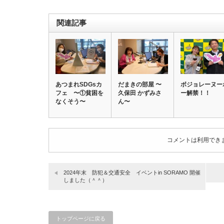
関連記事
あつまれSDGsカ
だまきの部屋 〜
ボジョレーヌー
フェ 〜①貧困を
久保田 かずみさ
ー解禁！！
なくそう〜
ん〜
コメントは利用でき
2024年末 防犯＆交通安全 イベントin SORAMO 開催
しました（＾＾）
トップページに戻る