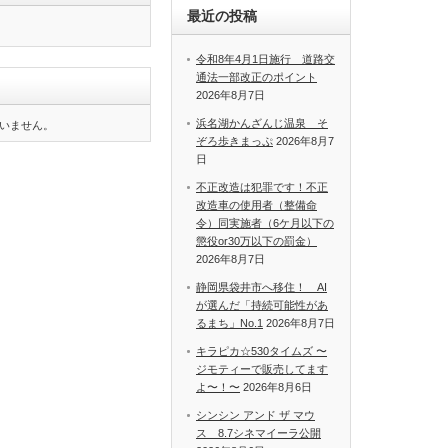
最近の投稿
令和8年4月1日施行 道路交
通法一部改正のポイント
2026年8月7日
浜名湖かんざんじ温泉 そ
いません。
ぞろ歩きまっぷ
2026年8月7
日
不正改造は犯罪です！不正
改造車の使用者（整備命
令）同実施者（6ケ月以下の
懲役or30万以下の罰金）
2026年8月7日
静岡県袋井市へ移住！ AI
が選んだ「持続可能性があ
るまち」No.1
2026年8月7日
キラピカ☆530タイムズ 〜
ジモティーで販売してます
よ〜！〜
2026年8月6日
シンシン アンド ザ マウ
ス 8.7シネマイーラ公開