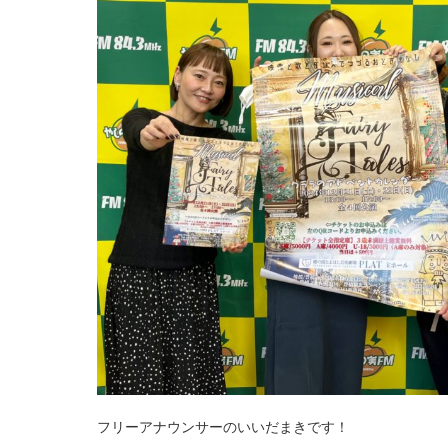
ン
ダ
ー
開
催！
は
フリーアナウンサーのいいだまきです！