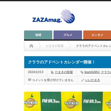
地域
グルメ
エンタメ
だまきの部屋
クララのアドベントカレ
クララのアドベントカレンダー開催！
2024/12/13
だまきの部屋
teamGAKU
,
クララ
ク
コメントを受け付けていません
いいだまき
ラ
ラ
の
ア
ド
ベ
ン
ト
カ
レ