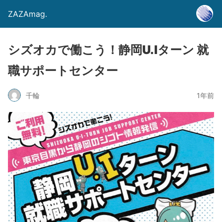
ZAZAmag.
シズオカで働こう！静岡U.Iターン 就
職サポートセンター
千輪
1年前