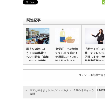
関連記事
屋上を体験しよ
東栄町 その油捨
「私サイズ」の
う！BBQ体験イ
ててしまう前に！
業、チャレンジ
ベント開催〔幸和
使用済みてんぷら
応援します！女
ハウジング豊橋
油を引き取りま
起業家応援セミ
店〕…
す…
ナ…
コメントは利用でき
ママと神さまとシルヴィ・バルタン 6.26シネマイーラ
UMI
公開