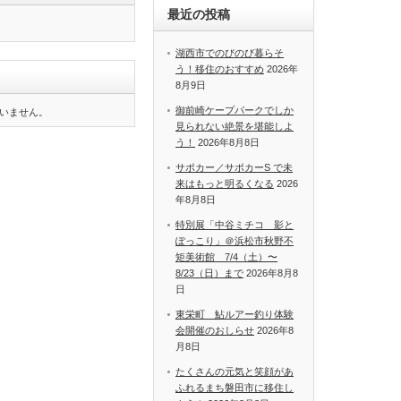
最近の投稿
湖西市でのびのび暮らそ
う！移住のおすすめ
2026年
8月9日
御前崎ケープパークでしか
いません。
見られない絶景を堪能しよ
う！
2026年8月8日
サポカー／サポカーS で未
来はもっと明るくなる
2026
年8月8日
特別展「中谷ミチコ 影と
ぽっこり」＠浜松市秋野不
矩美術館 7/4（土）〜
8/23（日）まで
2026年8月8
日
東栄町 鮎ルアー釣り体験
会開催のおしらせ
2026年8
月8日
たくさんの元気と笑顔があ
ふれるまち磐田市に移住し