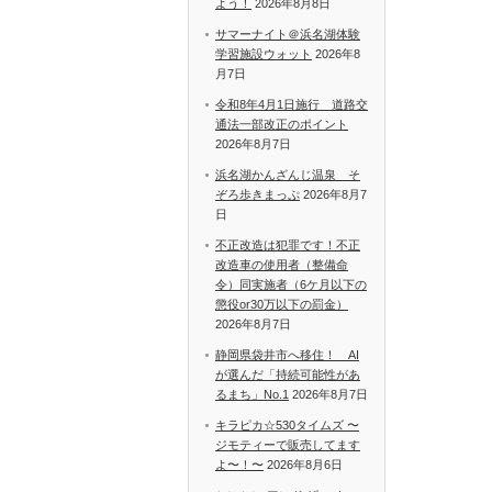
よう！
2026年8月8日
サマーナイト＠浜名湖体験
学習施設ウォット
2026年8
月7日
令和8年4月1日施行 道路交
通法一部改正のポイント
2026年8月7日
浜名湖かんざんじ温泉 そ
ぞろ歩きまっぷ
2026年8月7
日
不正改造は犯罪です！不正
改造車の使用者（整備命
令）同実施者（6ケ月以下の
懲役or30万以下の罰金）
2026年8月7日
静岡県袋井市へ移住！ AI
が選んだ「持続可能性があ
るまち」No.1
2026年8月7日
キラピカ☆530タイムズ 〜
ジモティーで販売してます
よ〜！〜
2026年8月6日