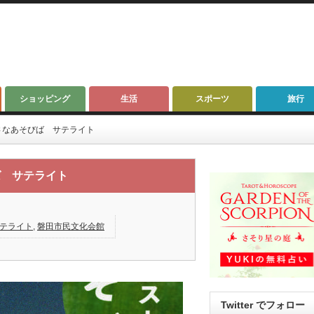
ショッピング
生活
スポーツ
旅行
さなあそびば サテライト
ば サテライト
テライト
,
磐田市民文化会館
Twitter でフォロー