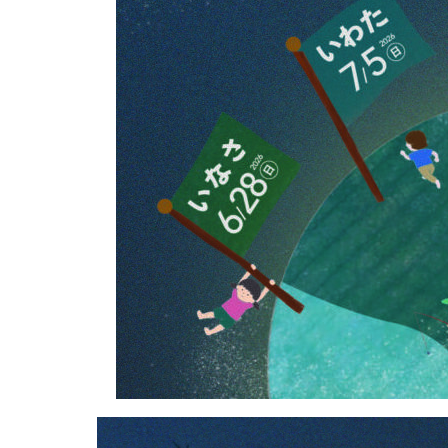
テ
ィ
ス
ト
の
ち
い
さ
な
あ
そ
び
ば
サ
テ
ラ
イ
ト
は