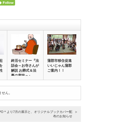
起
終活セミナー『法
蒲郡市移住促進
を
話会～お寺さんが
いいじゃん蒲郡
性
解説 お葬式＆法
ご案内！！
事の意味～』
＜…
ません。
MPO＊より7月の展示と、オリジナルブックカバー配
布のお知らせ