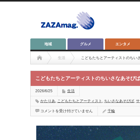
地域
グルメ
エンタメ
生活
こどもたちとアーティストのちい
こどもたちとアーティストのちいさなあそび
2026/6/25
生活
かたりあ
,
こどもたちとアーティスト
,
ちいさなあそびば
,
サ
こ
コメントを受け付けていません
千輪
ど
も
た
ち
と
ア
ー