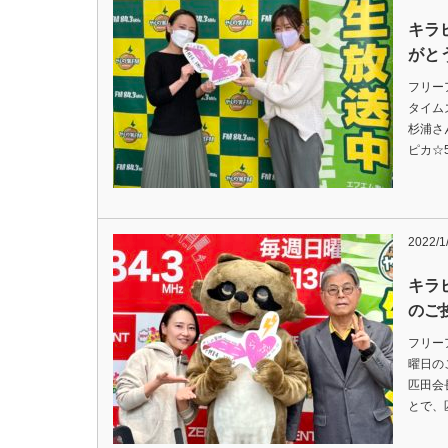
キラ
がとう
フリー
タイム
杉浦さ
ピカ☆
2022/1
キラ
のご
フリー
曜日の
匹田会
とで、