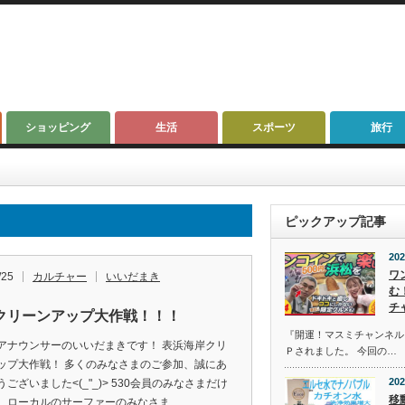
ショッピング
生活
スポーツ
旅行
ピックアップ記事
202
ワ
/25
カルチャー
いいだまき
む
チ
クリーンアップ大作戦！！！
『開運！マスミチャンネル』第
アナウンサーのいいだまきです！ 表浜海岸クリ
Ｐされました。 今回の…
ップ大作戦！ 多くのみなさまのご参加、誠にあ
202
ございました<(_"_)> 530会員のみなさまだけ
移
、ローカルのサーファーのみなさま…