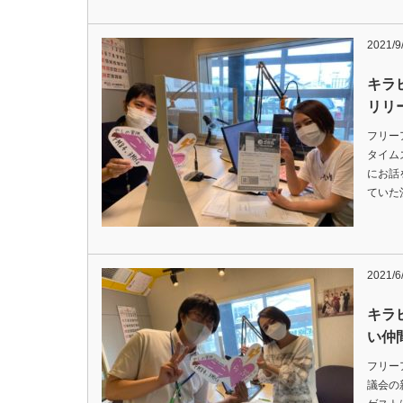
2021/9
キラ
リリ
フリー
タイム
にお話
ていた
2021/6
キラ
い仲
フリー
議会の