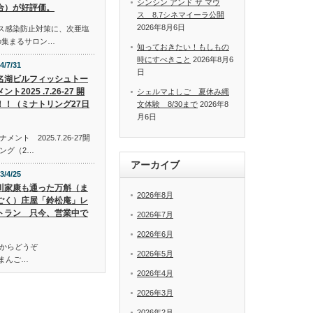
シンシン アンド ザ マウ
合）が好評価。
ス 8.7シネマイーラ公開
2026年8月6日
イルス感染防止対策に、次亜塩
の集まるサロン…
知っておきたい！もしもの
時にすべきこと
2026年8月6
4/7/31
日
名湖ビルフィッシュトー
ント2025 .7.26-27 開
シェルマよしご 夏休み縄
！！（ミナトリング27日
文体験 8/30まで
2026年8
月6日
ト 2025.7.26-27開
ング（2…
アーカイブ
3/4/25
川家康も通った万斛（ま
2026年8月
ごく）庄屋「鈴松庵」レ
トラン 只今、営業中で
2026年7月
2026年6月
からどうぞ
2026年5月
万斛（まんご…
2026年4月
2026年3月
2026年2月