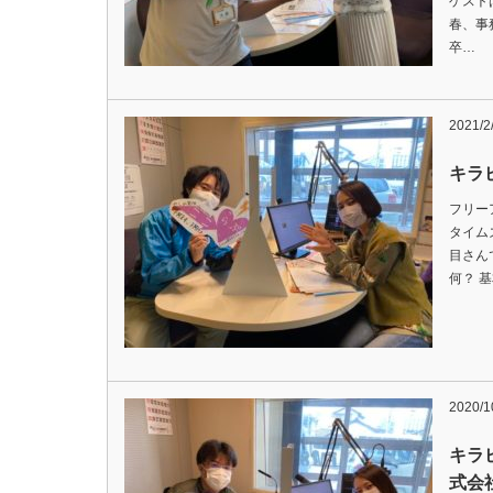
ゲスト
春、事
卒…
2021/2
キラ
フリー
タイム
目さん
何？ 
2020/1
キラピ
式会