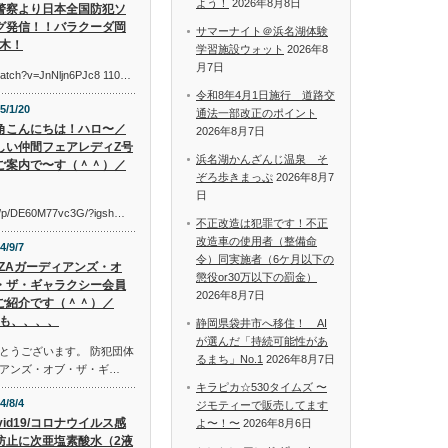
よう！
2026年8月8日
警察より日本全国防犯ソ
グ発信！！バラクーダ岡
サマーナイト＠浜名湖体験
木！
学習施設ウォット
2026年8
月7日
watch?v=JnNljn6PJc8 110…
令和8年4月1日施行 道路交
5/1/20
通法一部改正のポイント
角こんにちは！ハロ〜／
2026年8月7日
しい仲間フェアレディZ号
浜名湖かんざんじ温泉 そ
ご案内で〜す（＾＾）／
ぞろ歩きまっぷ
2026年8月7
日
om/p/DE60M77vc3G/?igsh…
不正改造は犯罪です！不正
改造車の使用者（整備命
4/9/7
令）同実施者（6ケ月以下の
AZAガーディアンズ・オ
懲役or30万以下の罰金）
・ザ・ギャラクシー会員
2026年8月7日
ご紹介です（＾＾）／
も、、、、
静岡県袋井市へ移住！ AI
が選んだ「持続可能性があ
とうございます。 防犯団体
るまち」No.1
2026年8月7日
アンズ・オブ・ザ・ギ…
キラピカ☆530タイムズ 〜
4/8/4
ジモティーで販売してます
vid19/コロナウイルス感
よ〜！〜
2026年8月6日
防止に次亜塩素酸水（2液