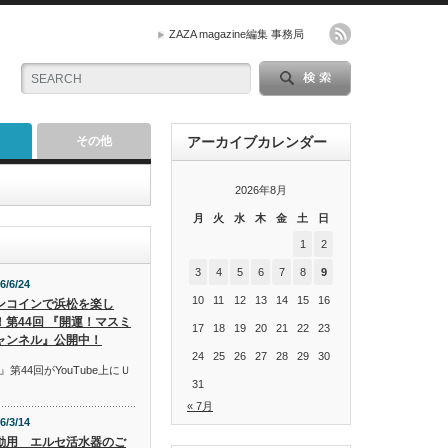
ZAZA magazine編集 事務局
その他
アーカイブカレンダー
2026年8月
月
火
水
木
金
土
日
1
2
3
4
5
6
7
8
9
6/6/24
10
11
12
13
14
15
16
ンコインで浜松を楽し
！第44回 『開運！マスミ
17
18
19
20
21
22
23
ャンネル』公開中！
24
25
26
27
28
29
30
44回がYouTube上にＵ
31
« 7月
6/3/14
動用 エルセ活水器のご