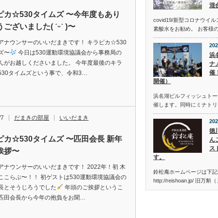
混
ピカ☆530タイムズ 〜今年度もあり
covid19/新型コロナウ
ございました( ˊᵕˋ )〜
素酸水をお勧め。 お客様
アナウンサーのいいだまきです！ キラピカ☆530
202
ズ〜
今日は530運動環境協議会から事務局の
浜
んがお越しくださいました。 今年度最後のキラ
ナメ
催
530タイムズという事で、令和3…
開催）
浜名湖ビルフィッシュトーナメン
催します。同時にミナトリ
/7
だまきの部屋
いいだまき
202
徳
ピカ☆530タイムズ 〜匹田会長 新年
ん
ス
挨拶〜
す。
アナウンサーのいいだまきです！ 2022年！初 木
鈴松庵ホームページは下記
ここらぶ〜！！ 初ゲストは530運動環境協議会の
http://reishoan.jp/ 旧
長とそうじろうでした
年頭のご挨拶というこ
匹田会長から今年の抱負をお聞…