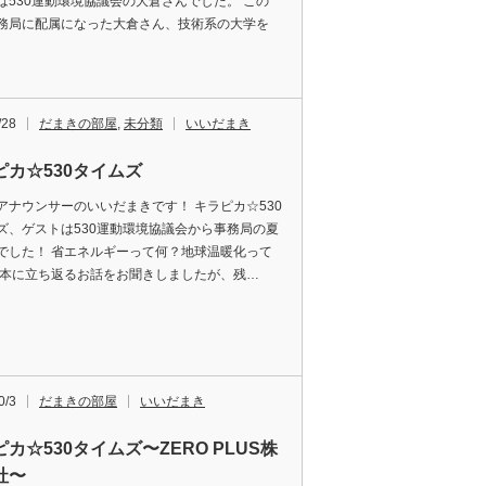
は530運動環境協議会の大倉さんでした。 この
務局に配属になった大倉さん、技術系の大学を
/28
だまきの部屋
,
未分類
いいだまき
ピカ☆530タイムズ
アナウンサーのいいだまきです！ キラピカ☆530
ズ、ゲストは530運動環境協議会から事務局の夏
でした！ 省エネルギーって何？地球温暖化って
基本に立ち返るお話をお聞きしましたが、残…
0/3
だまきの部屋
いいだまき
カ☆530タイムズ〜ZERO PLUS株
社〜