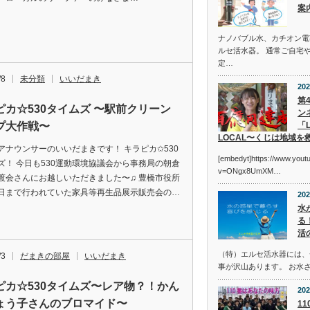
案
ナノバブル水、カチオン電
ルセ活水器。 通常ご自宅
定…
/8
未分類
いいだまき
202
第
ピカ☆530タイムズ 〜駅前クリーン
ン
プ大作戦〜
「L
LOCAL〜くじは地域を
アナウンサーのいいだまきです！ キラピカ✩︎530
[embedyt]https://www.you
ズ！ 今日も530運動環境協議会から事務局の朝倉
v=ONgx8UmXM…
渡会さんにお越しいただきました〜♫ 豊橋市役所
日まで行われていた家具等再生品展示販売会の…
202
水
る
活
（特）エルセ活水器には、
/3
だまきの部屋
いいだまき
事が沢山あります。 お水
ピカ☆530タイムズ〜レア物？！かん
202
ょう子さんのブロマイド〜
1