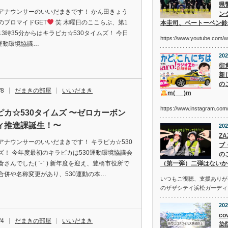
県
アナウンサーのいいだまきです！ かん田きょう
ン
のブロマイドGET
笑 木曜日のここらぶ、第1
本圭司、ベートーベン鈴
13時35分からはキラピカ☆530タイムズ！ 今日
https://www.youtube.com/
0運動環境協議…
202
街
新
の
/8
だまきの部屋
いいだまき
m(_ _)m
https://www.instagram.c
ピカ☆530タイムズ 〜ゼロカーボン
ィ推進課誕生！〜
202
Z
アナウンサーのいいだまきです！ キラピカ☆530
ブ
ズ！ 今年度最初のキラピカは530運動環境協議会
の
さんでした( ˊᵕˋ ) 新年度を迎え、豊橋市役所で
（第一弾）二弾はないか
合併や名称変更があり、530運動の本…
いつもご視聴、支援ありが
のザザシテイ浜松ガーディ
202
co
/4
だまきの部屋
いいだまき
染