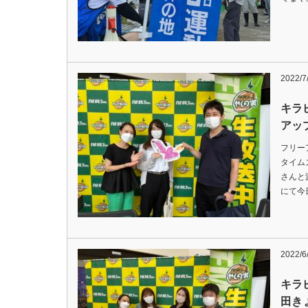
2022/7
キラ
アッ
フリー
タイム
さんと
にて今
2022/6
キラ
田き