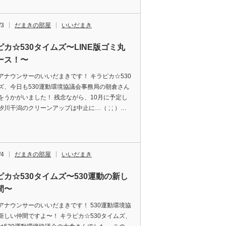
/3
だまきの部屋
いいだまき
ピカ☆530タイムズ〜LINE版ゴミ丸
ース！〜
アナウンサーのいいだまきです！ キラピカ☆530
ズ、今日も530運動環境協議会事務局の朝倉さん
をうかがいました！ 残念ながら、10月に予定し
汐川干潟のクリーンアップは中止に…（ ; ; ）…
/4
だまきの部屋
いいだまき
ピカ☆530タイムズ〜530運動の新し
間〜
アナウンサーのいいだまきです！ 530運動環境協
新しい仲間ですよ〜！ キラピカ☆530タイムズ、