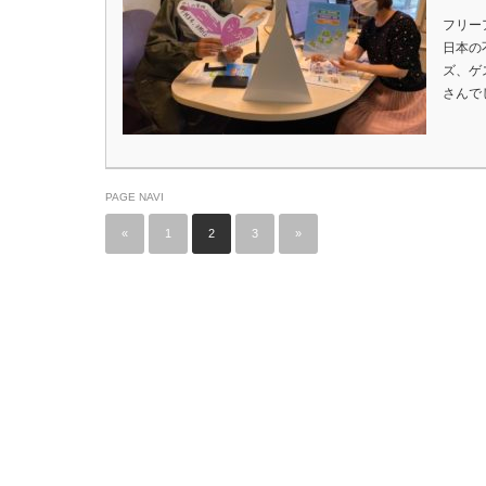
フリー
日本の
ズ、ゲ
さんでし
PAGE NAVI
«
1
2
3
»