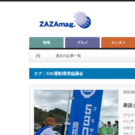
地域
グルメ
エンタメ
過去の記事一覧
タグ：530運動環境協議会
2022/9
表浜
フリー
ーンア
りがとう
でなく