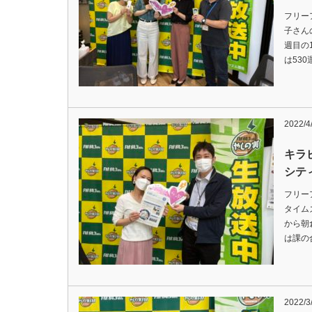
フリー
子さん
週目の
は53
2022/4
キラ
シテ
フリー
タイム
から朝倉
は課の
2022/3