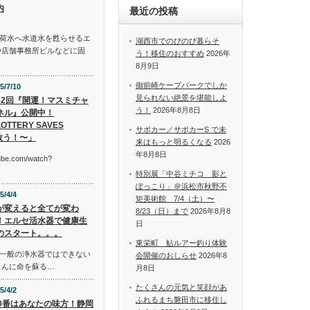
内
最近の投稿
荷水へ水道水を甦らせるエ
湖西市でのびのび暮らそ
や店舗事務所ビルなどに固
う！移住のおすすめ
2026年
8月9日
御前崎ケープパークでしか
5/7/10
見られない絶景を堪能しよ
42回『開運！マスミチャ
う！
2026年8月8日
ネル』公開中！
OTTERY SAVES
サポカー／サポカーS で未
救う！〜」
来はもっと明るくなる
2026
年8月8日
tube.com/watch?
特別展「中谷ミチコ 影と
ぽっこり」＠浜松市秋野不
5/4/4
矩美術館 7/4（土）〜
が変えると全てが変わ
8/23（日）まで
2026年8月8
！エルセ活水器で健康生
日
のスタート。。。
東栄町 鮎ルアー釣り体験
一般の浄水器ではできない
会開催のおしらせ
2026年8
さんに命を蘇る…
月8日
たくさんの元気と笑顔があ
5/4/2
ふれるまち磐田市に移住し
10番はあなたの味方！静岡