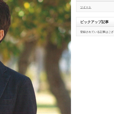
掛
川
ツイート
市
美
感
ホ
ー
ピックアップ記事
ル
は
登録されている記事はござ