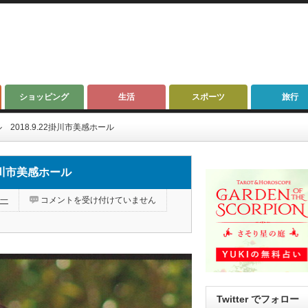
ショッピング
生活
スポーツ
旅行
2018.9.22掛川市美感ホール
2掛川市美感ホール
鷲
一
コメントを受け付けていません
見
誠
一
バ
リ
ト
ン
リ
サ
イ
タ
Twitter でフォロー
ル
2018.9.22