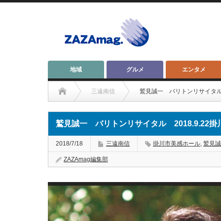
地域
グルメ
エンタメ
三遠南信
鷲見誠一 バリトンリサイタル 
鷲見誠一 バリトンリサイタル 2018.9.2
2018/7/18
三遠南信
掛川市美感ホール
,
鷲見誠
ZAZAmag編集部