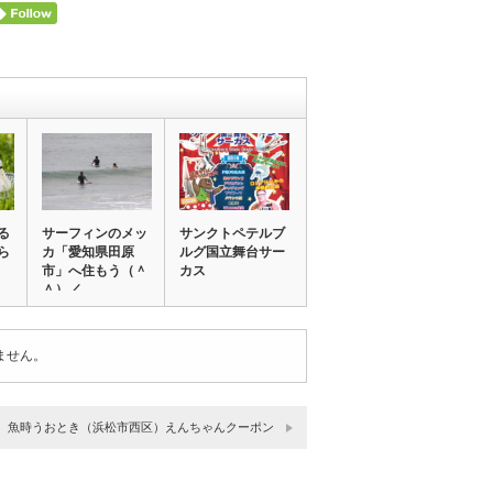
る
サーフィンのメッ
サンクトペテルブ
ら
カ「愛知県田原
ルグ国立舞台サー
市」へ住もう（＾
カス
＾）／
ません。
魚時うおとき（浜松市西区）えんちゃんクーポン