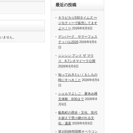
最近の投稿
キラピカ☆530タイムズ 〜
ジモティーで販売してます
よ〜！〜
2026年8月6日
デンパーク サマーフェス
いません。
ティバル2026
2026年8月6
日
シンシン アンド ザ マウ
ス 8.7シネマイーラ公開
2026年8月6日
知っておきたい！もしもの
時にすべきこと
2026年8月6
日
シェルマよしご 夏休み縄
文体験 8/30まで
2026年8
月6日
飯島町の歴史・文化 世代
を超えて受け継がれる文
化・遺産
2026年8月6日
第10回静岡国際オペラコン