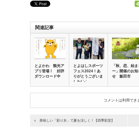
関連記事
とよかわ 観光ア
とよはしスポーツ
「秋、恋、始ま
プリ登場！ 好評
フェス2024！あ
ー」開催のお知
ダウンロード中
りがとうございま
せ 飯田市
した( ˊᵕˋ…
コメントは利用でき
美味しい「彩り氷」で夏を涼しく！【四季彩堂】