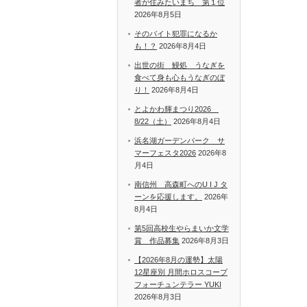
者が住みたいまち 第１位
2026年8月5日
そのバイト犯罪になるか
も！？
2026年8月4日
出世の街 鰻処 うなぎを
食べて身も心もうなぎのぼ
り！
2026年8月4日
とよかわ輝まつり2026
8/22（土）
2026年8月4日
浜名湖ガーデンパーク サ
マーフェスタ2026
2026年8
月4日
南信州 高森町へのU I J タ
ーンを応援します。
2026年
8月4日
第5回高校生やらまいか文学
賞 作品募集
2026年8月3日
【2026年8月の運勢】太陽
12星座別 月間ホロスコープ
フォーチュンテラー YUKI
2026年8月3日