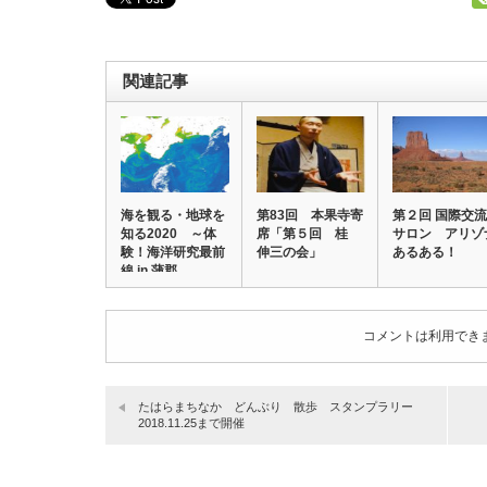
関連記事
海を観る・地球を
第83回 本果寺寄
第２回 国際交流
知る2020 ～体
席「第５回 桂
サロン アリゾ
験！海洋研究最前
伸三の会」
あるある！
線 in 蒲郡…
コメントは利用でき
たはらまちなか どんぶり 散歩 スタンプラリー
2018.11.25まで開催