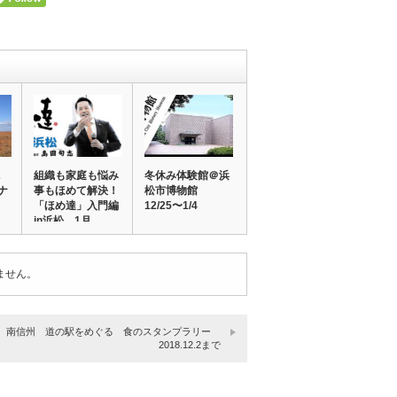
組織も家庭も悩み
冬休み体験館＠浜
ナ
事もほめて解決！
松市博物館
「ほめ達」入門編
12/25〜1/4
in浜松 1月
ません。
南信州 道の駅をめぐる 食のスタンプラリー
2018.12.2まで