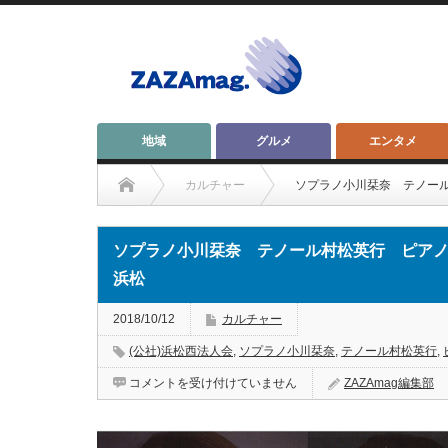
地域
グルメ
エンタメ
カルチャー
ソプラノ小川栞奈 テノール村
ソプラノ小川栞奈 テノール村松英行 ピアノ追川礼
浜松
2018/10/12
カルチャー
(公社)浜松西法人会
,
ソプラノ小川栞奈
,
テノール村松英行
,
ソ
コメントを受け付けていません
ZAZAmag編集部
プ
ラ
ノ
小
川