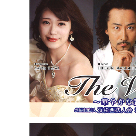
栞
奈
テ
ノ
ー
ル
村
松
英
行
ピ
ア
ノ
追
川
礼
章
2018.11.29
グ
ラ
ン
ド
ホ
テ
ル
浜
松
は