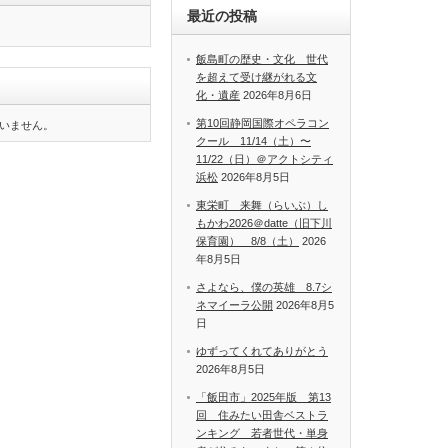
最近の投稿
飯島町の歴史・文化 世代
を超えて受け継がれる文
化・遺産
2026年8月6日
第10回静岡国際オペラコン
いません。
クール 11/14（土）〜
11/22（日）＠アクトシティ
浜松
2026年8月5日
東栄町 来舞（らいぶ）し
もかわ2026＠datte（旧下川
保育園） 8/8（土）
2026
年8月5日
さよなら、僕の英雄 8.7シ
ネマイーラ公開
2026年8月5
日
ゆずってくれてありがとう
2026年8月5日
「飯田市」2025年版 第13
回 住みたい田舎ベストラ
ンキング 若者世代・単身