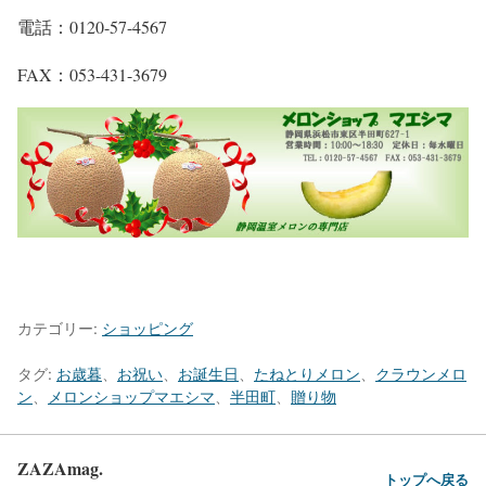
電話：0120-57-4567
FAX：053-431-3679
カテゴリー:
ショッピング
タグ:
お歳暮
、
お祝い
、
お誕生日
、
たねとりメロン
、
クラウンメロ
ン
、
メロンショップマエシマ
、
半田町
、
贈り物
ZAZAmag.
トップへ戻る