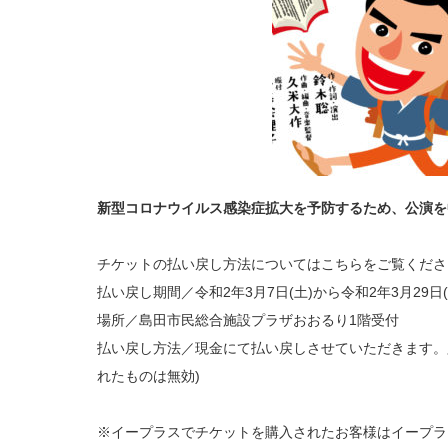
ジ
カ
ル
Ｋ
Ｉ
Ｎ
Ｊ
Ｉ
Ｒ
Ｏ！
払
い
戻
し
に
つ
い
て
新型コロナウイルス感染症拡大を予防するため、公演を
は
チケットの払い戻し方法についてはこちらをご覧くださ
払い戻し期間／令和2年3月7日(土)から令和2年3月29日
場所／島田市民総合施設プラザおおるり1階受付
払い戻し方法／現金にて払い戻しさせていただきます。
れたものは無効)
※イープラスでチケットを購入されたお客様はイープラ