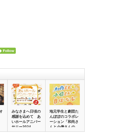
オ
みなさまへ日頃の
地元学生と劇団た
感謝を込めて あ
んぽぽのコラボレ
いホールアニバー
ーション「和尚さ
サリー2024
んと小僧さんの
昔…