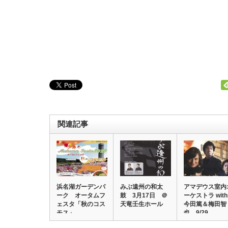
関連記事
浜名湖ガーデンパ
みぶ遠州の和太
アマデウス室内
ーク オータムフ
鼓 3月17日 ＠
ーケストラ with
ェスタ「秋のコス
天竜壬生ホール
今田篤＆梅田智
モス」
也 9/29…