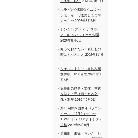
るまち」No.1
2026年8月7日
キラピカ☆530タイムズ 〜
ジモティーで販売してます
よ〜！〜
2026年8月6日
シンシン アンド ザ マウ
ス 8.7シネマイーラ公開
2026年8月6日
知っておきたい！もしもの
時にすべきこと
2026年8月6
日
シェルマよしご 夏休み縄
文体験 8/30まで
2026年8
月6日
飯島町の歴史・文化 世代
を超えて受け継がれる文
化・遺産
2026年8月6日
第10回静岡国際オペラコン
クール 11/14（土）〜
11/22（日）＠アクトシティ
浜松
2026年8月5日
東栄町 来舞（らいぶ）し