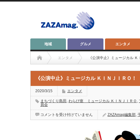
地域
グルメ
エンタメ
エンタメ
《公演中止》ミュージカル Ｋ
《公演中止》ミュージカル ＫＩＮＪＩＲＯ！
2020/3/15
エンタメ
まちづくり島田
,
わらび座 ミュージカル ＫＩＮＪＩＲＯ
,
員会
《公
コメントを受け付けていません
ZAZAmag編集部
,
演
中
止》
ミ
ュ
ー