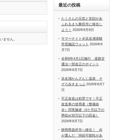
最近の投稿
たくさんの元気と笑顔があ
ふれるまち磐田市に移住し
よう！
2026年8月8日
サマーナイト＠浜名湖体験
いません。
学習施設ウォット
2026年8
月7日
令和8年4月1日施行 道路交
通法一部改正のポイント
2026年8月7日
浜名湖かんざんじ温泉 そ
ぞろ歩きまっぷ
2026年8月7
日
不正改造は犯罪です！不正
改造車の使用者（整備命
令）同実施者（6ケ月以下の
懲役or30万以下の罰金）
2026年8月7日
静岡県袋井市へ移住！ AI
が選んだ「持続可能性があ