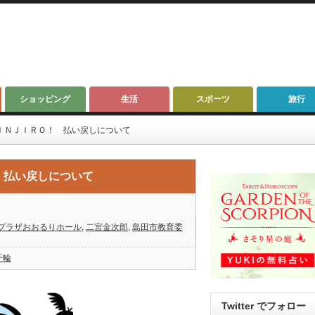
ショッピング
生活
スポーツ
旅行
ＩＮＪＩＲＯ！ 払い戻しについて
 払い戻しについて
プラザおおるりホール
,
二宮金次郎
,
島田市教育委
千輪
Twitter でフォロー