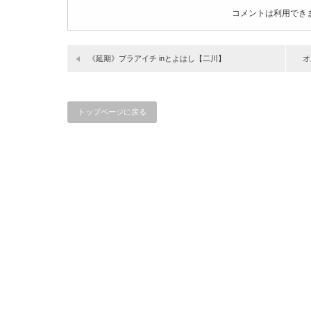
コメントは利用でき
《延期》ブラアイチ inとよはし【二川】
オ
トップページに戻る