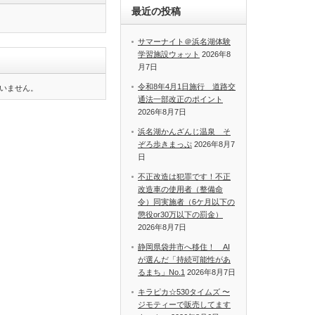
最近の投稿
サマーナイト＠浜名湖体験
学習施設ウォット
2026年8
月7日
令和8年4月1日施行 道路交
いません。
通法一部改正のポイント
2026年8月7日
浜名湖かんざんじ温泉 そ
ぞろ歩きまっぷ
2026年8月7
日
不正改造は犯罪です！不正
改造車の使用者（整備命
令）同実施者（6ケ月以下の
懲役or30万以下の罰金）
2026年8月7日
静岡県袋井市へ移住！ AI
が選んだ「持続可能性があ
るまち」No.1
2026年8月7日
キラピカ☆530タイムズ 〜
ジモティーで販売してます