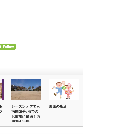
セ
シーズンオフでも
田原の夜店
ク
南国気分♪海での
お散歩に最適！西
浦海水浴場。