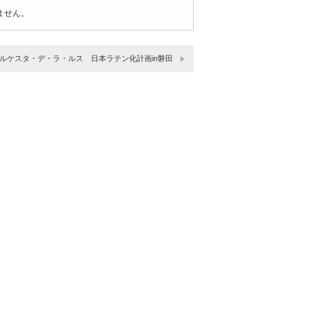
ません。
ルケスタ・デ・ラ・ルス 日本ラテン化計画in磐田