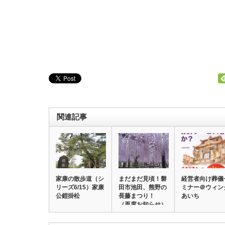
関連記事
家康の散歩道（シ
まだまだ見頃！磐
経営者向け葬儀
リーズ6/15）家康
田市池田、熊野の
ミナー＠ウィン
公鎧掛松
長藤まつり！
あいち
（再度お知らせ）