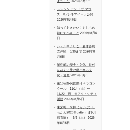
よ〜！〜
2026年8月6日
シンシン アンド ザ マウ
ス 8.7シネマイーラ公開
2026年8月6日
知っておきたい！もしもの
時にすべきこと
2026年8月6
日
シェルマよしご 夏休み縄
文体験 8/30まで
2026年8
月6日
飯島町の歴史・文化 世代
を超えて受け継がれる文
化・遺産
2026年8月6日
第10回静岡国際オペラコン
クール 11/14（土）〜
11/22（日）＠アクトシティ
浜松
2026年8月5日
東栄町 来舞（らいぶ）し
もかわ2026＠datte（旧下川
保育園） 8/8（土）
2026
年8月5日