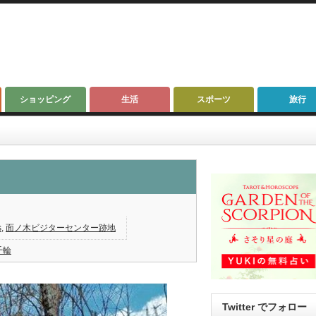
ショッピング
生活
スポーツ
旅行
s
,
面ノ木ビジターセンター跡地
千輪
Twitter でフォロー