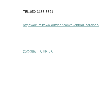
TEL.050-3136-5691
https://okumikawa-outdoor.com/event/rdr-horaisen/
ほの国めぐりHPより