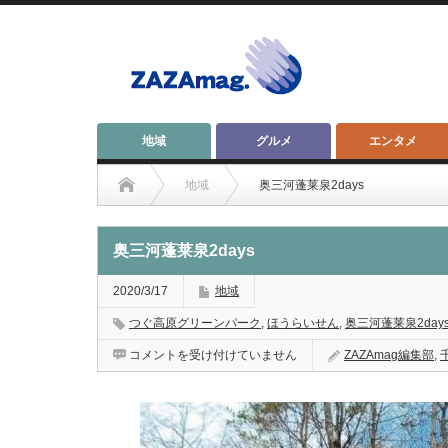
地域
グルメ
エンタメ
地域
奥三河蓬莱泉2days
奥三河蓬莱泉2days
2020/3/17
地域
つぐ高原グリーンパーク
,
ほうらいせん
,
奥三河蓬莱泉2day
奥
コメントを受け付けていません
ZAZAmag編集部
,
三
河
蓬
莱
泉
2days
は