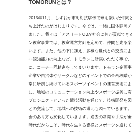
TOMORUNとは？
2013年11月、しずおか市町対抗駅伝で襷を繋いだ仲
ち上げたのがはじまりです。今では、一緒に国体静岡チ
ました。我々は「アスリートOBが社会に何が貢献でき
ン教室事業では、教室運営方針を定めて、仲間と走る楽
います。また、他の下に加え、多様な世代との交流によ
非認知能力の向上など、トモランに所属いただく事で、
に、コーチ一同精進をしてまいります。トモラン企画事
企業や自治体やサークルなどのイベントでの企画段階か
常に研鑽し続けているスポーツイベントの運営技術によ
に、地域のコミュニケーション向上やスポーツ振興に寄
プロジェクトといった競技活動を通じて、技術開発を図
との交流して、地域への技術の還元も図っていきます。2
会のあり方も変化していきます。過去の常識や手法が全
時代だからこそ、時代を生きる皆様とスポーツを通じて