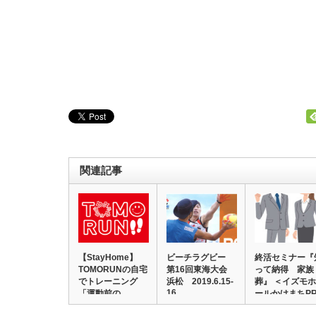
関連記事
【StayHome】
ビーチラグビー
終活セミナー『
TOMORUNの自宅
第16回東海大会
って納得 家族
でトレーニング
浜松 2019.6.15-
葬』 ＜イズモホ
16…
「運動前の…
ールかけまちP
＞…