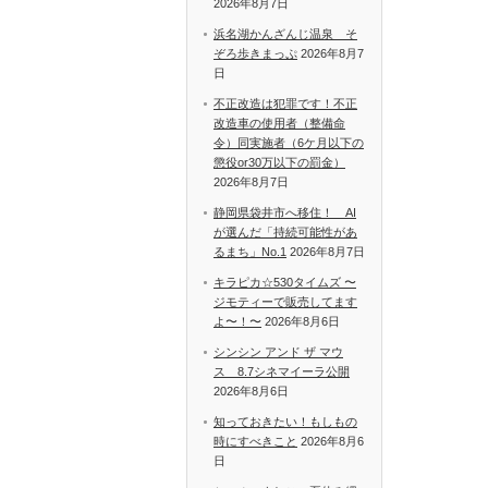
2026年8月7日
浜名湖かんざんじ温泉 そ
ぞろ歩きまっぷ
2026年8月7
日
不正改造は犯罪です！不正
改造車の使用者（整備命
令）同実施者（6ケ月以下の
懲役or30万以下の罰金）
2026年8月7日
静岡県袋井市へ移住！ AI
が選んだ「持続可能性があ
るまち」No.1
2026年8月7日
キラピカ☆530タイムズ 〜
ジモティーで販売してます
よ〜！〜
2026年8月6日
シンシン アンド ザ マウ
ス 8.7シネマイーラ公開
2026年8月6日
知っておきたい！もしもの
時にすべきこと
2026年8月6
日