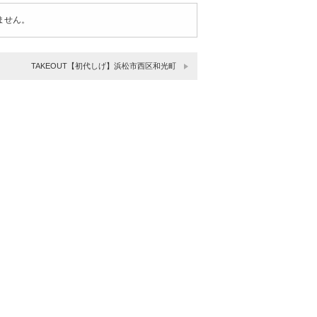
ません。
TAKEOUT【初代しげ】浜松市西区和光町