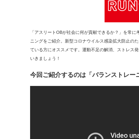
グ
「バ
ラ
ン
ス
ト
レ
ー
ニ
「アスリートOBが社会に何が貢献できるか？」を常に考
ン
グ
ニングをご紹介。新型コロナウイルス感染拡大防止のた
編」
は
ている方にオススメです。運動不足の解消、ストレス発
いきましょう！
今回ご紹介するのは「バランストレー