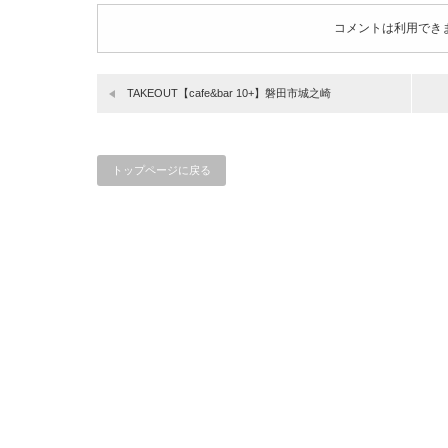
コメントは利用でき
TAKEOUT【cafe&bar 10+】磐田市城之崎
トップページに戻る