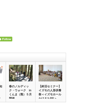
知
春のノルディッ
【終活セミナー】
ク・ウォーク in
イズモの人形供養
くんま（熊）５月
祭＜イズモホール
R
開催
かけまちPR＞