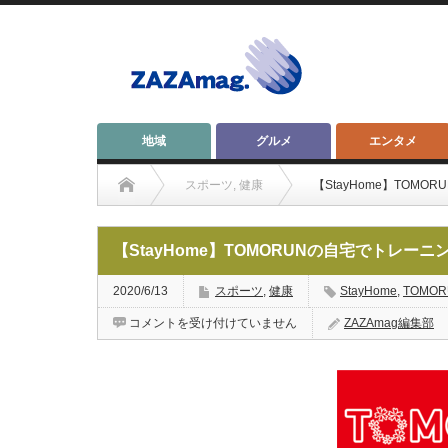
地域
グルメ
エンタメ
スポーツ
,
健康
【StayHome】TO
【StayHome】TOMORUNの自宅でトレ
2020/6/13
スポーツ
,
健康
StayHome
,
TOMOR
【StayHome】
コメントを受け付けていません
ZAZAmag編集部
TOMORUN
の
自
宅
で
ト
レ
ー
ニ
ン