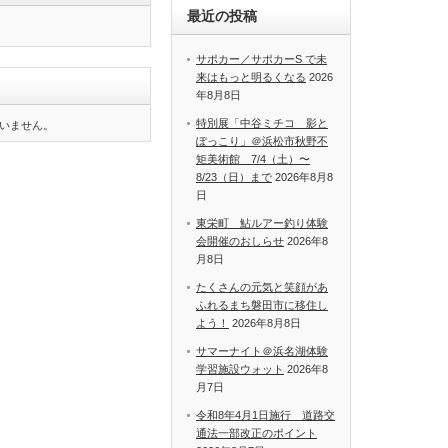
最近の投稿
サポカー／サポカーS で未
来はもっと明るくなる
2026
年8月8日
特別展「中谷ミチコ 影と
いません。
ぽっこり」＠浜松市秋野不
矩美術館 7/4（土）〜
8/23（日）まで
2026年8月8
日
東栄町 鮎ルアー釣り体験
会開催のおしらせ
2026年8
月8日
たくさんの元気と笑顔があ
ふれるまち磐田市に移住し
よう！
2026年8月8日
サマーナイト＠浜名湖体験
学習施設ウォット
2026年8
月7日
令和8年4月1日施行 道路交
通法一部改正のポイント