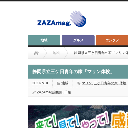
地域
グルメ
エンタメ
地域
静岡県立三ケ日青年の家「マリン
静岡県立三ケ日青年の家「マリン体験」
2021/7/10
地域
マリン
,
三ケ日青年の家
,
体験
,
ZAZAmag編集部
,
千輪