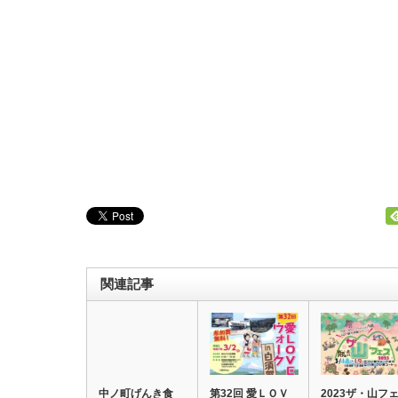
関連記事
中ノ町げんき食
第32回 愛ＬＯＶ
2023ザ・山フ