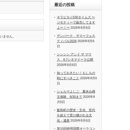
最近の投稿
キラピカ☆530タイムズ 〜
ジモティーで販売してます
よ〜！〜
2026年8月6日
デンパーク サマーフェス
いません。
ティバル2026
2026年8月6
日
シンシン アンド ザ マウ
ス 8.7シネマイーラ公開
2026年8月6日
知っておきたい！もしもの
時にすべきこと
2026年8月6
日
シェルマよしご 夏休み縄
文体験 8/30まで
2026年8
月6日
飯島町の歴史・文化 世代
を超えて受け継がれる文
化・遺産
2026年8月6日
第10回静岡国際オペラコン