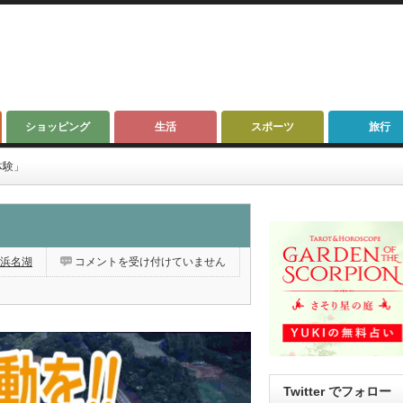
ショッピング
生活
スポーツ
旅行
体験」
静
浜名湖
コメントを受け付けていません
岡
県
立
三
ケ
日
青
年
の
家
「マ
Twitter でフォロー
リ
ン