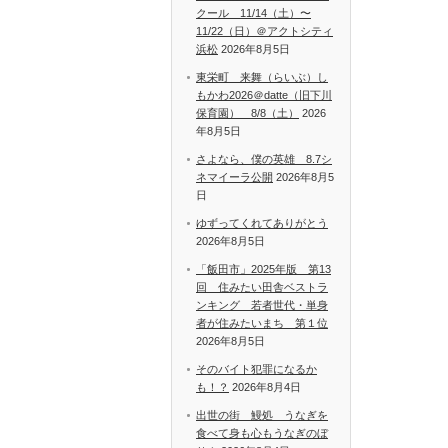
クール 11/14（土）〜
11/22（日）＠アクトシティ
浜松
2026年8月5日
東栄町 来舞（らいぶ）し
もかわ2026＠datte（旧下川
保育園） 8/8（土）
2026
年8月5日
さよなら、僕の英雄 8.7シ
ネマイーラ公開
2026年8月5
日
ゆずってくれてありがとう
2026年8月5日
「飯田市」2025年版 第13
回 住みたい田舎ベストラ
ンキング 若者世代・単身
者が住みたいまち 第１位
2026年8月5日
そのバイト犯罪になるか
も！？
2026年8月4日
出世の街 鰻処 うなぎを
食べて身も心もうなぎのぼ