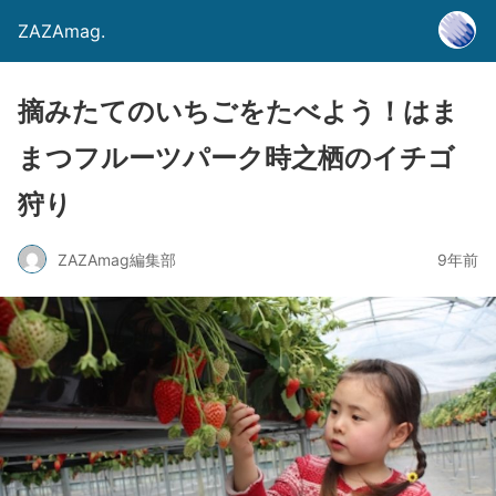
ZAZAmag.
摘みたてのいちごをたべよう！はま
まつフルーツパーク時之栖のイチゴ
狩り
ZAZAmag編集部
9年前