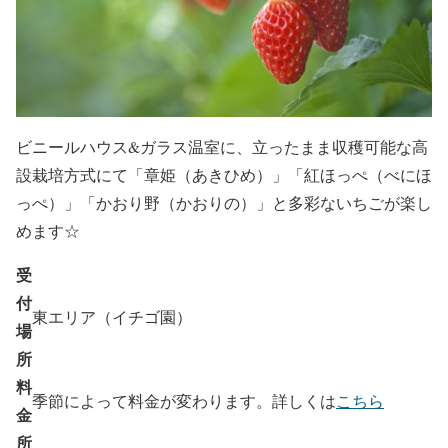
ビニールハウス&ガラス温室に、立ったまま収穫可能な高
設栽培方式にて「章姫（あきひめ）」「紅ほっぺ（べにほ
っぺ）」「かおり野（かおりの）」と多彩ないちごが楽し
めます☆
受
付
東エリア（イチゴ園）
場
所
料
季節によって料金が変わります。詳しくは
こちら
金
所