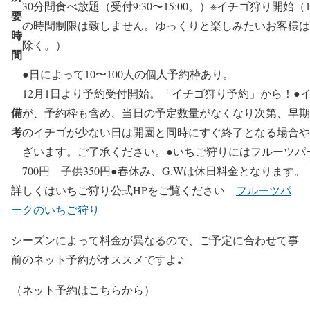
30分間食べ放題（受付9:30〜15:00。）※イチゴ狩り開始
要
の時間制限は致しません。ゆっくりと楽しみたいお客様
時
除く。）
間
●日によって10〜100人の個人予約枠あり。
12月1日より予約受付開始。「イチゴ狩り予約」から！●イチゴ
備
が、予約枠も含め、当日の予定数量がなくなり次第、早期
考
のイチゴが少ない日は開園と同時にすぐ終了となる場合
ざいます。ご了承ください。●いちご狩りにはフルーツパ
700円 子供350円●春休み、G.Wは休日料金となります。
詳しくはいちご狩り公式HPをご覧ください
フルーツパ
ークのいちご狩り
シーズンによって料金が異なるので、ご予定に合わせて事
前のネット予約がオススメですよ♪
（ネット予約はこちらから）