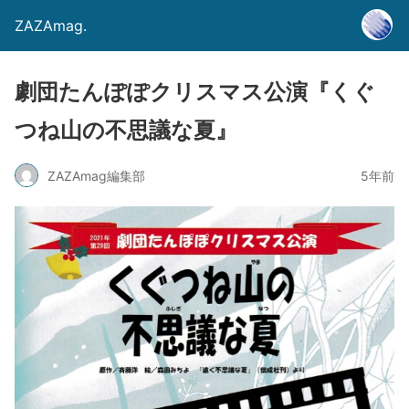
ZAZAmag.
劇団たんぽぽクリスマス公演『くぐ
つね山の不思議な夏』
ZAZAmag編集部
5年前