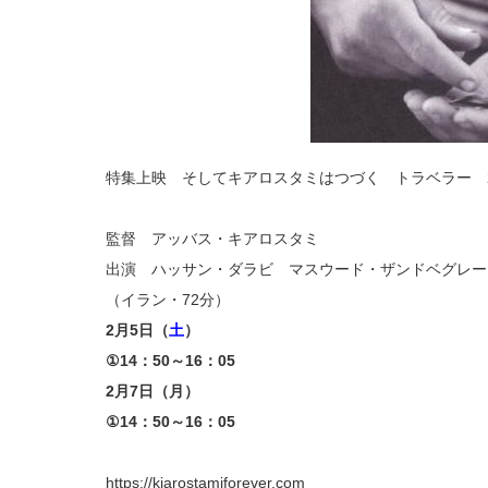
キ
ア
ロ
ス
タ
ミ
は
つ
づ
く
ト
ラ
ベ
ラ
特集上映 そしてキアロスタミはつづく トラベラー 2
ー
2.5
シ
ネ
監督 アッバス・キアロスタミ
マ
イ
ー
出演 ハッサン・ダラビ マスウード・ザンドベグレ
ラ
公
（イラン・72分）
開
は
2月5日（
土
）
①14：50～16：05
2月7日（月）
①14：50～16：05
https://kiarostamiforever.com