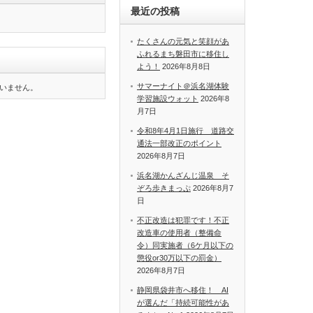
最近の投稿
たくさんの元気と笑顔があ
ふれるまち磐田市に移住し
よう！
2026年8月8日
サマーナイト＠浜名湖体験
いません。
学習施設ウォット
2026年8
月7日
令和8年4月1日施行 道路交
通法一部改正のポイント
2026年8月7日
浜名湖かんざんじ温泉 そ
ぞろ歩きまっぷ
2026年8月7
日
不正改造は犯罪です！不正
改造車の使用者（整備命
令）同実施者（6ケ月以下の
懲役or30万以下の罰金）
2026年8月7日
静岡県袋井市へ移住！ AI
が選んだ「持続可能性があ