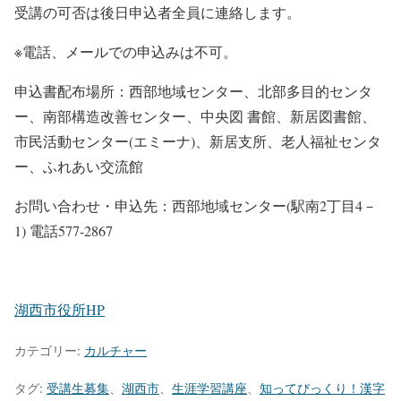
受講の可否は後日申込者全員に連絡します。
※電話、メールでの申込みは不可。
申込書配布場所：西部地域センター、北部多目的センタ
ー、南部構造改善センター、中央図 書館、新居図書館、
市民活動センター(エミーナ)、新居支所、老人福祉センタ
ー、ふれあい交流館
お問い合わせ・申込先：西部地域センター(駅南2丁目4－
1) 電話577-2867
湖西市役所HP
カテゴリー:
カルチャー
タグ:
受講生募集
、
湖西市
、
生涯学習講座
、
知ってびっくり！漢字