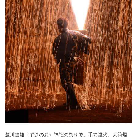
豊川進雄（すさのお）神社の祭りで、手筒煙火、大筒煙