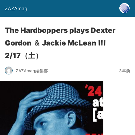
ZAZAmag.
The Hardboppers plays Dexter
Gordon ＆ Jackie McLean !!!
2/17（土）
ZAZAmag編集部
3年前