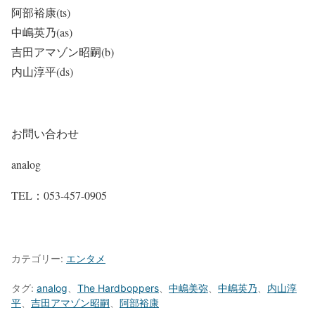
阿部裕康
(ts)
中嶋英乃
(as)
吉田アマゾン昭嗣
(b)
内山淳平
(ds)
お問い合わせ
analog
TEL：053-457-0905
カテゴリー:
エンタメ
タグ:
analog
、
The Hardboppers
、
中嶋美弥
、
中嶋英乃
、
内山淳
平
、
吉田アマゾン昭嗣
、
阿部裕康