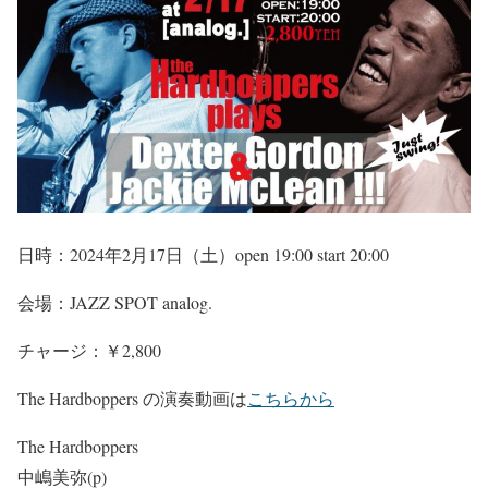
日時：
2024
年
2
月
17
日（土）
open 19:00 start 20:00
会場：JAZZ SPOT analog.
チャージ：￥
2,800
The Hardboppers
の演奏動画は
こちらから
The Hardboppers
中嶋美弥
(p)