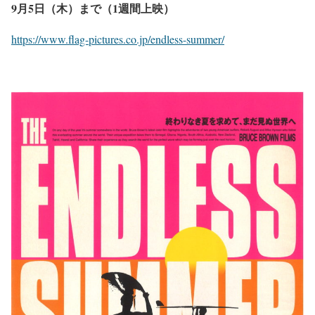
9月5日（木）まで（1週間上映）
https://www.flag-pictures.co.jp/endless-summer/