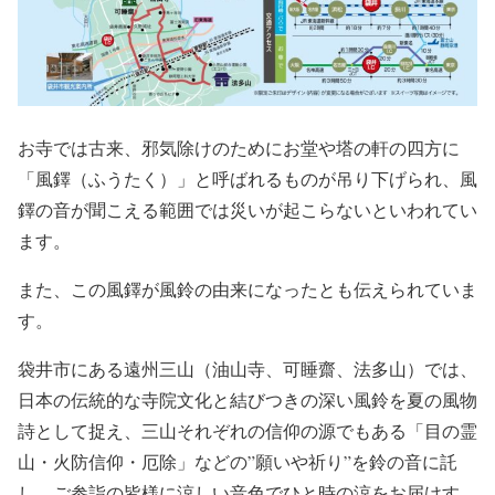
お寺では古来、邪気除けのためにお堂や塔の軒の四方に
「風鐸（ふうたく）」と呼ばれるものが吊り下げられ、風
鐸の音が聞こえる範囲では災いが起こらないといわれてい
ます。
また、この風鐸が風鈴の由来になったとも伝えられていま
す。
袋井市にある遠州三山（油山寺、可睡齋、法多山）では、
日本の伝統的な寺院文化と結びつきの深い風鈴を夏の風物
詩として捉え、三山それぞれの信仰の源でもある「目の霊
山・火防信仰・厄除」などの”願いや祈り”を鈴の音に託
し、ご参詣の皆様に涼しい音色でひと時の涼をお届けす