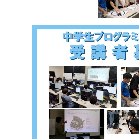
ン
グ
教
室
受
講
者
募
集
は