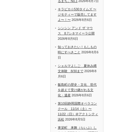
るまち」No.1
2026年8月7日
キラピカ☆530タイムズ 〜
ジモティーで販売してます
よ〜！〜
2026年8月6日
シンシン アンド ザ マウ
ス 8.7シネマイーラ公開
2026年8月6日
知っておきたい！もしもの
時にすべきこと
2026年8月6
日
シェルマよしご 夏休み縄
文体験 8/30まで
2026年8
月6日
飯島町の歴史・文化 世代
を超えて受け継がれる文
化・遺産
2026年8月6日
第10回静岡国際オペラコン
クール 11/14（土）〜
11/22（日）＠アクトシティ
浜松
2026年8月5日
東栄町 来舞（らいぶ）し