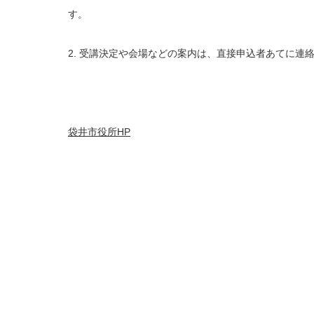
す。
2. 受講決定や会場などの案内は、直接申込者あてに連
袋井市役所HP