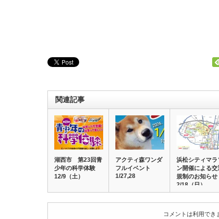
関連記事
湖西市 第23回青
アクティ森ワンダ
浜松シティマラ
少年の科学体験
フルイベント
ン開催による交
1/27,28
12/9（土）
規制のお知ら
2/18（日）
コメントは利用でき