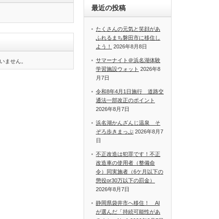
最近の投稿
たくさんの元気と笑顔があ
ふれるまち磐田市に移住し
よう！
2026年8月8日
サマーナイト＠浜名湖体験
いません。
学習施設ウォット
2026年8
月7日
令和8年4月1日施行 道路交
通法一部改正のポイント
2026年8月7日
浜名湖かんざんじ温泉 そ
ぞろ歩きまっぷ
2026年8月7
日
不正改造は犯罪です！不正
改造車の使用者（整備命
令）同実施者（6ケ月以下の
懲役or30万以下の罰金）
2026年8月7日
静岡県袋井市へ移住！ AI
が選んだ「持続可能性があ