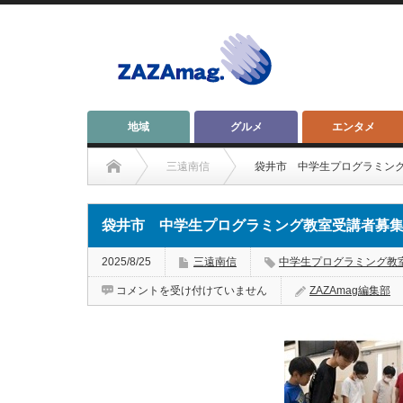
地域
グルメ
エンタメ
三遠南信
袋井市 中学生プログラミン
袋井市 中学生プログラミング教室受講者募
2025/8/25
三遠南信
中学生プログラミング教
袋
コメントを受け付けていません
ZAZAmag編集部
井
市
中
学
生
プ
ロ
グ
ラ
ミ