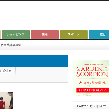
ショッピング
生活
スポーツ
旅行
グ教室受講者募集
集
室
,
袋井市
Twitter でフォロー