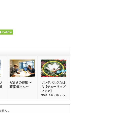
ソ
だまきの部屋 〜
サンテパルクたは
通
萩原 郷さん〜
ら【チューリップ
せ
フェア】
3/20（金・祝）〜
ません。