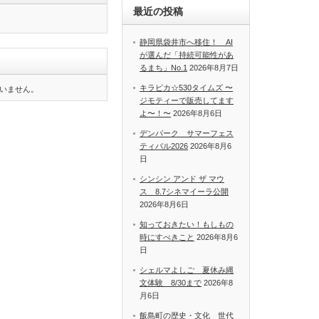
最近の投稿
静岡県袋井市へ移住！ AI
が選んだ「持続可能性があ
るまち」No.1
2026年8月7日
キラピカ☆530タイムズ 〜
いません。
ジモティーで販売してます
よ〜！〜
2026年8月6日
デンパーク サマーフェス
ティバル2026
2026年8月6
日
シンシン アンド ザ マウ
ス 8.7シネマイーラ公開
2026年8月6日
知っておきたい！もしもの
時にすべきこと
2026年8月6
日
シェルマよしご 夏休み縄
文体験 8/30まで
2026年8
月6日
飯島町の歴史・文化 世代