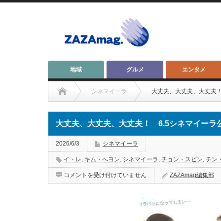
地域
グルメ
エンタメ
シネマイーラ
大丈夫、大丈夫、大丈夫！
大丈夫、大丈夫、大丈夫！ 6.5シネマイーラ
2026/6/3
シネマイーラ
イ・レ
,
キム・へヨン
,
シネマイーラ
,
チョン・スビン
,
チン
大
コメントを受け付けていません
ZAZAmag編集部
丈
夫、
大
丈
夫、
大
丈