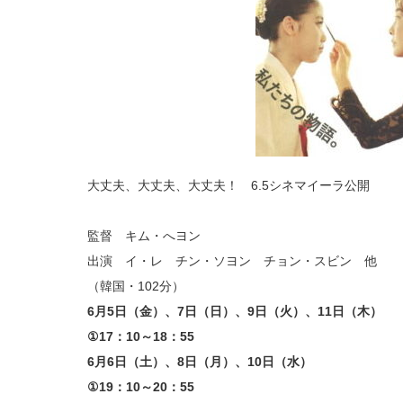
夫！
6.5
シ
ネ
マ
イ
ー
ラ
公
開
は
大丈夫、大丈夫、大丈夫！ 6.5シネマイーラ公開
監督 キム・へヨン
出演 イ・レ チン・ソヨン チョン・スビン 他
（韓国・102分）
6月5日（金）、7日（日）、9日（火）、11日（木）
①17：10～18：55
6月6日（土）、8日（月）、10日（水）
①19：10～20：55