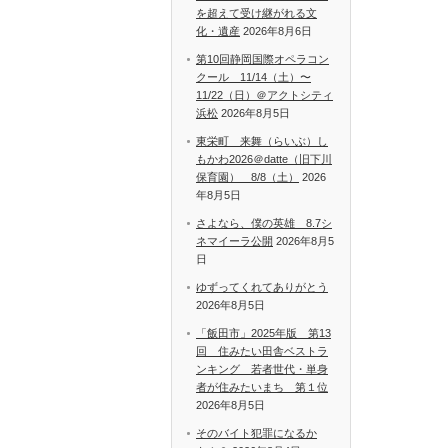
を超えて受け継がれる文
化・遺産
2026年8月6日
第10回静岡国際オペラコン
クール 11/14（土）〜
11/22（日）＠アクトシティ
浜松
2026年8月5日
東栄町 来舞（らいぶ）し
もかわ2026＠datte（旧下川
保育園） 8/8（土）
2026
年8月5日
さよなら、僕の英雄 8.7シ
ネマイーラ公開
2026年8月5
日
ゆずってくれてありがとう
2026年8月5日
「飯田市」2025年版 第13
回 住みたい田舎ベストラ
ンキング 若者世代・単身
者が住みたいまち 第１位
2026年8月5日
そのバイト犯罪になるか