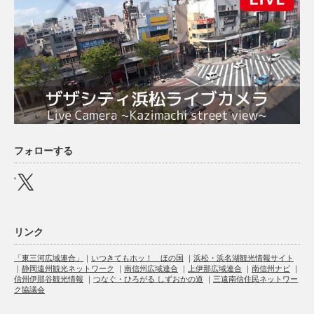
フォローする
X
リンク
「東三河広域連合」
｜
いつきてもホッ！ ほの国
｜
浜松・浜名湖観光情報サイト
｜
静岡遠州観光ネットワーク
｜
南信州広域連合
｜
上伊那広域連合
｜
南信州ナビ
｜
信州伊那谷観光情報
｜
つなぐ・ひろがる しずおかの道
｜
三遠南信住民ネットワー
ク協議会