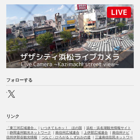
フォローする
X
リンク
「東三河広域連合」
｜
いつきてもホッ！ ほの国
｜
浜松・浜名湖観光情報サイト
｜
静岡遠州観光ネットワーク
｜
南信州広域連合
｜
上伊那広域連合
｜
南信州ナビ
｜
信州伊那谷観光情報
｜
つなぐ・ひろがる しずおかの道
｜
三遠南信住民ネットワー