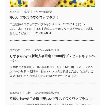
2020/9/1
生活
ZAZAmag編集部
夢おいプラスでワクワクプラス！
口座登録＆ステップアップキャンペーン：2020.7.1（水）〜
9.30（水） くわしくは本支店窓口またはフリーダイヤルまでお問い
合わせください。 0120-307-804…
2020/5/11
生活
ZAZAmag編集部
,
千輪
しずぎんjoyca新規入会限定！2000円プレゼントキャンペ
ーン！
＜対象ご入会期間＞ 2020年4月1日（水）〜6月30日（火） ＜キャ
ンペーン対象＞ 期間中、joyca・joycaRに新規ご入会いただき、ご
入会日から２ヶ月後末日までにDCWebサービス（会…
2020/4/14
生活
ZAZAmag編集部
,
千輪
浜松いわた信用金庫「夢おいプラスでワクワクプラス！」