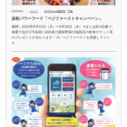
2020/9/1
グルメ
ZAZAmag編集部
,
千輪
浜松パワーフード「ベジファーストキャンペーン」
期間：2020年8月31日（月）〜9月30日（水） AまたはBの応募で、
抽選で合計175名様に浜松産の新鮮野菜や協賛店の飲食チケット等
のプレゼントが当たります！ A）ベジファーストを実践してイン
ス…