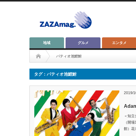
地域
グルメ
エンタメ
パティオ池鯉鮒
タグ：パティオ池鯉鮒
2019/1
Ad
＜知立公
（開場
館）花し