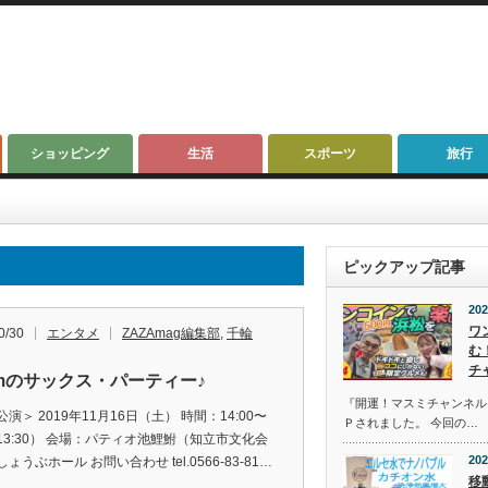
ショッピング
生活
スポーツ
旅行
ピックアップ記事
202
ワ
0/30
エンタメ
ZAZAmag編集部
,
千輪
む
チ
amのサックス・パーティー♪
『開運！マスミチャンネル』第
演＞ 2019年11月16日（土） 時間：14:00〜
Ｐされました。 今回の…
13:30） 会場：パティオ池鯉鮒（知立市文化会
202
ょうぶホール お問い合わせ tel.0566-83-81…
移