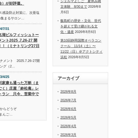
シェルマよしご 夏休み縄
合）が好評価。
文体験 8/30まで
2026年8
月6日
イルス感染防止対策に、次亜塩
の集まるサロン…
飯島町の歴史・文化 世代
を超えて受け継がれる文
4/7/31
化・遺産
2026年8月6日
名湖ビルフィッシュトー
ント2025 .7.26-27 開
第10回静岡国際オペラコン
！！（ミナトリング27日
クール 11/14（土）〜
11/22（日）＠アクトシティ
浜松
2026年8月5日
ト 2025.7.26-27開
ング（2…
3/4/25
アーカイブ
川家康も通った万斛（ま
ごく）庄屋「鈴松庵」レ
2026年8月
トラン 只今、営業中で
2026年7月
からどうぞ
2026年6月
万斛（まんご…
2026年5月
2026年4月
2026年3月