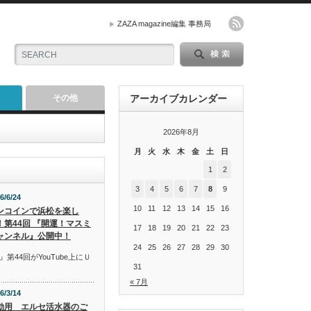
ZAZA magazine編集 事務局
その他
アーカイブカレンダー
2026年8月
月
火
水
木
金
土
日
1
2
3
4
5
6
7
8
9
6/6/24
10
11
12
13
14
15
16
ンコインで浜松を楽し
！第44回 『開運！マスミ
17
18
19
20
21
22
23
ャンネル』公開中！
24
25
26
27
28
29
30
44回がYouTube上にＵ
31
« 7月
6/3/14
動用 エルセ活水器のご