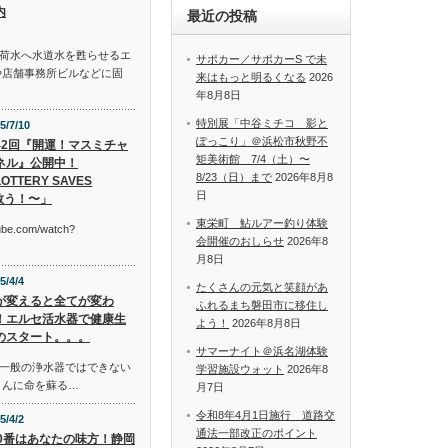
内
最近の投稿
荷水へ水道水を甦らせるエ
サポカー／サポカーS で未
や店舗事務所ビルなどに固
来はもっと明るくなる
2026
年8月8日
特別展「中谷ミチコ 影と
5/7/10
ぽっこり」＠浜松市秋野不
42回『開運！マスミチャ
矩美術館 7/4（土）〜
ネル』公開中！
8/23（日）まで
2026年8月8
OTTERY SAVES
日
救う！〜」
東栄町 鮎ルアー釣り体験
tube.com/watch?
会開催のおしらせ
2026年8
月8日
5/4/4
たくさんの元気と笑顔があ
が変えると全てが変わ
ふれるまち磐田市に移住し
！エルセ活水器で健康生
よう！
2026年8月8日
のスタート。。。
サマーナイト＠浜名湖体験
一般の浄水器ではできない
学習施設ウォット
2026年8
さんに命を蘇る…
月7日
令和8年4月1日施行 道路交
5/4/2
通法一部改正のポイント
10番はあなたの味方！静岡