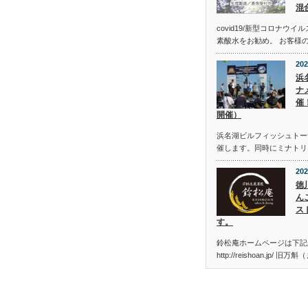
混
covid19/新型コロナウ
素酸水をお勧め。 お客様
202
浜
ナメ
催
開催）
浜名湖ビルフィッシュトーナメン
催します。同時にミナトリ
202
徳
ん
ス
す。
鈴松庵ホームページは下記
http://reishoan.jp/ 旧