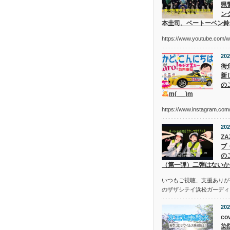
県
ン
本圭司、ベートーベン鈴
https://www.youtube.com/
202
街
新
の
m(_ _)m
https://www.instagram.c
202
Z
ブ
の
（第一弾）二弾はないか
いつもご視聴、支援ありが
のザザシテイ浜松ガーディ
202
co
染