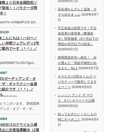
2026年8月7日
警察より日本全国防犯ソ
グ発信！！バラクーダ岡
浜名湖かんざんじ温泉 そ
木！
ぞろ歩きまっぷ
2026年8月7
日
watch?v=JnNljn6PJc8 110…
不正改造は犯罪です！不正
5/1/20
改造車の使用者（整備命
角こんにちは！ハロ〜／
令）同実施者（6ケ月以下の
しい仲間フェアレディZ号
懲役or30万以下の罰金）
ご案内で〜す（＾＾）／
2026年8月7日
静岡県袋井市へ移住！ AI
om/p/DE60M77vc3G/?igsh…
が選んだ「持続可能性があ
るまち」No.1
2026年8月7日
4/9/7
キラピカ☆530タイムズ 〜
AZAガーディアンズ・オ
ジモティーで販売してます
・ザ・ギャラクシー会員
よ〜！〜
2026年8月6日
ご紹介です（＾＾）／
も、、、、
シンシン アンド ザ マウ
ス 8.7シネマイーラ公開
とうございます。 防犯団体
2026年8月6日
アンズ・オブ・ザ・ギ…
知っておきたい！もしもの
4/8/4
時にすべきこと
2026年8月6
vid19/コロナウイルス感
日
防止に次亜塩素酸水（2液