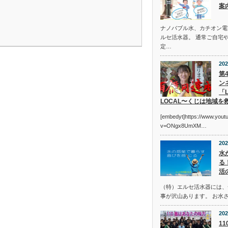
案
ナノバブル水、カチオン電
ルセ活水器。 通常ご自宅
定…
202
第
ン
「L
LOCAL〜くじは地域を
[embedyt]https://www.you
v=ONgx8UmXM…
202
水
る
活
（特）エルセ活水器には、
事が沢山あります。 お水
202
1