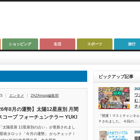
ショッピング
生活
スポーツ
旅行
ピックアップ記事
202
ワ
/3
エンタメ
ZAZAmag編集部
む
チ
26年8月の運勢】太陽12星座別 月間
『開運！マスミチャンネル』第
スコープ フォーチュンテラー YUKI
Ｐされました。 今回の…
「太陽星座 12星座別の占い」が更新されまし
202
占星術タロット「今月の運勢」 からチェック！
移