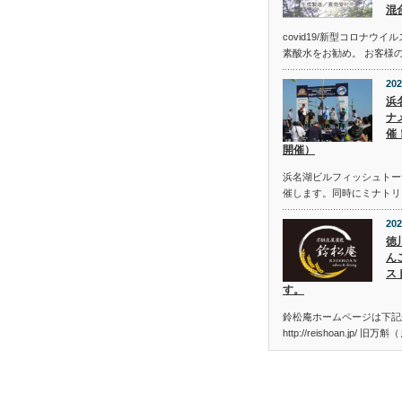
混
covid19/新型コロナウ
素酸水をお勧め。 お客様
202
浜
ナメ
催
開催）
浜名湖ビルフィッシュトーナメン
催します。同時にミナトリ
202
徳
ん
ス
す。
鈴松庵ホームページは下記
http://reishoan.jp/ 旧