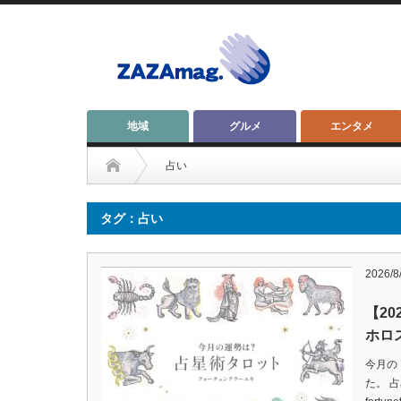
地域
グルメ
エンタメ
占い
タグ：占い
2026/8
【20
ホロ
今月の
た。 