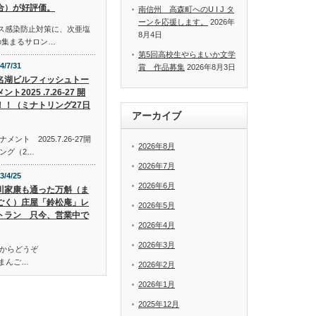
合）が好評価。
南信州 高森町へのU I J タ
ーンを応援します。
2026年
イルス感染防止対策に、次亜塩
8月4日
の集まるサロン…
第5回高校生やらまいか文学
4/7/31
賞 作品募集
2026年8月3日
名湖ビルフィッシュトー
ント2025 .7.26-27 開
！！（ミナトリング27日
アーカイブ
ト 2025.7.26-27開
2026年8月
ング（2…
2026年7月
3/4/25
2026年6月
川家康も通った万斛（ま
ごく）庄屋「鈴松庵」レ
2026年5月
トラン 只今、営業中で
2026年4月
2026年3月
からどうぞ
万斛（まんご…
2026年2月
2026年1月
2025年12月