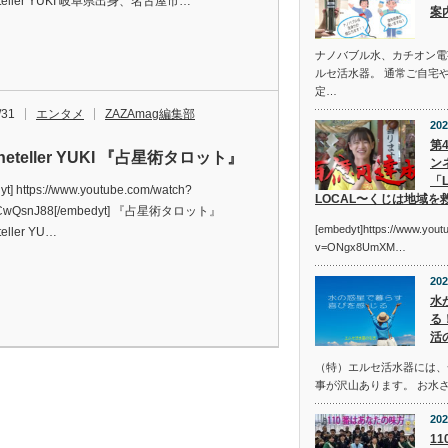
neteller YUKI 岐阜県出身、名古屋市…
案
ナノバブル水、カチオン電
ルセ活水器。 通常ご自宅
定…
/31
エンタメ
ZAZAmag編集部
202
第
tuneteller YUKI 『占星術タロット』
ン
「L
yt] https://www.youtube.com/watch?
LOCAL〜くじは地域を
CwQsnJ88[/embedyt] 『占星術タロット』
[embedyt]https://www.you
teller YU…
v=ONgx8UmXM…
202
水
る
活
（特）エルセ活水器には、
事が沢山あります。 お水
202
1