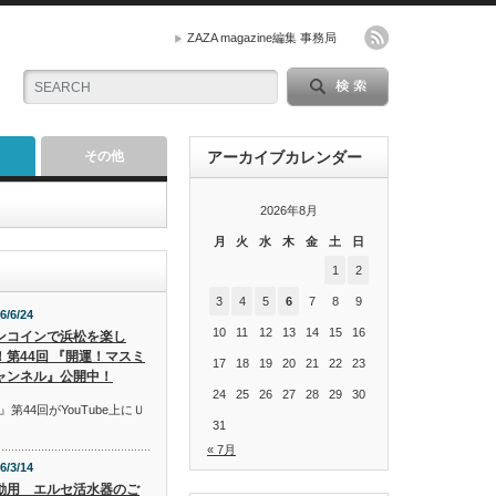
ZAZA magazine編集 事務局
その他
アーカイブカレンダー
2026年8月
月
火
水
木
金
土
日
1
2
3
4
5
6
7
8
9
6/6/24
10
11
12
13
14
15
16
ンコインで浜松を楽し
！第44回 『開運！マスミ
17
18
19
20
21
22
23
ャンネル』公開中！
24
25
26
27
28
29
30
44回がYouTube上にＵ
31
« 7月
6/3/14
動用 エルセ活水器のご