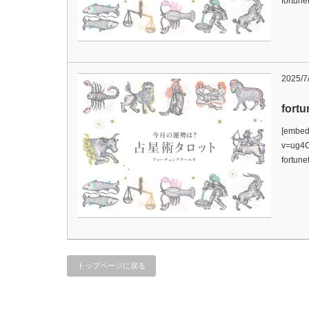
fortu
2025/7
for
[embed
v=ug4
fortune
トップページに戻る