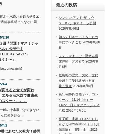
内
最近の投稿
荷水へ水道水を甦らせるエ
シンシン アンド ザ マウ
や店舗事務所ビルなどに固
ス 8.7シネマイーラ公開
2026年8月6日
知っておきたい！もしもの
5/7/10
時にすべきこと
2026年8月6
42回『開運！マスミチャ
日
ネル』公開中！
OTTERY SAVES
シェルマよしご 夏休み縄
救う！〜」
文体験 8/30まで
2026年8
月6日
tube.com/watch?
飯島町の歴史・文化 世代
を超えて受け継がれる文
5/4/4
化・遺産
2026年8月6日
が変えると全てが変わ
第10回静岡国際オペラコン
！エルセ活水器で健康生
クール 11/14（土）〜
のスタート。。。
11/22（日）＠アクトシティ
一般の浄水器ではできない
浜松
2026年8月5日
さんに命を蘇る…
東栄町 来舞（らいぶ）し
もかわ2026＠datte（旧下川
5/4/2
保育園） 8/8（土）
2026
10番はあなたの味方！静岡