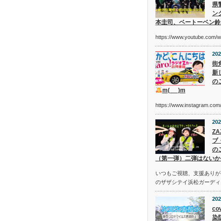
県
ン
本圭司、ベートーベン鈴
https://www.youtube.com/
202
街
新
の
m(_ _)m
https://www.instagram.c
202
Z
ブ
の
（第一弾）二弾はないか
いつもご視聴、支援ありが
のザザシテイ浜松ガーディ
202
co
染