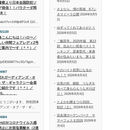
年8月5日
警察より日本全国防犯ソ
グ発信！！バラクーダ岡
さよなら、僕の英雄 8.7シ
木！
ネマイーラ公開
2026年8月5
日
watch?v=JnNljn6PJc8 110…
ゆずってくれてありがとう
5/1/20
2026年8月5日
角こんにちは！ハロ〜／
「飯田市」2025年版 第13
しい仲間フェアレディZ号
回 住みたい田舎ベストラ
ご案内で〜す（＾＾）／
ンキング 若者世代・単身
者が住みたいまち 第１位
om/p/DE60M77vc3G/?igsh…
2026年8月5日
そのバイト犯罪になるか
4/9/7
も！？
2026年8月4日
AZAガーディアンズ・オ
・ザ・ギャラクシー会員
出世の街 鰻処 うなぎを
ご紹介です（＾＾）／
食べて身も心もうなぎのぼ
も、、、、
り！
2026年8月4日
とうございます。 防犯団体
とよかわ輝まつり2026
アンズ・オブ・ザ・ギ…
8/22（土）
2026年8月4日
浜名湖ガーデンパーク サ
4/8/4
マーフェスタ2026
2026年8
vid19/コロナウイルス感
月4日
防止に次亜塩素酸水（2液