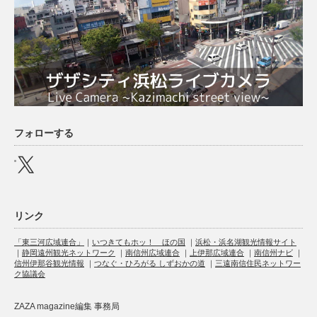
フォローする
X
リンク
「東三河広域連合」
｜
いつきてもホッ！ ほの国
｜
浜松・浜名湖観光情報サイト
｜
静岡遠州観光ネットワーク
｜
南信州広域連合
｜
上伊那広域連合
｜
南信州ナビ
｜
信州伊那谷観光情報
｜
つなぐ・ひろがる しずおかの道
｜
三遠南信住民ネットワー
ク協議会
ZAZA magazine編集 事務局