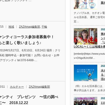
申し込み アヴァンティ …
案
ナノバブル水、カチオン電
ルセ活水器。 通常ご自宅
定…
/15
地域
ZAZAmag編集部
,
千輪
202
第
ァンティコーラス参加者募集中！
ン
ちと楽しく歌いましょう♪
「L
LOCAL〜くじは地域を
019年5月27日、6月10日、6月24日 場所：クリ
[embedyt]https://www.you
浜松 随時申込・参加可能！ お問い合わせ・お申
v=ONgx8UmXM…
ヴァンティ tel.070-6488-…
202
水
る
活
（特）エルセ活水器には、
2/11
カルチャー
ZAZAmag編集部
事が沢山あります。 お水
ァンティ プレゼンツ 〜弦の調べ
202
〜 2018.12.22
1