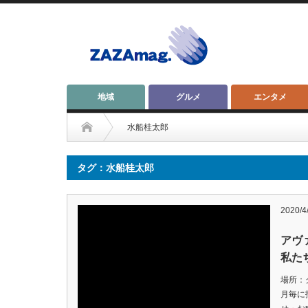
地域
グルメ
エンタメ
水船桂太郎
タグ：水船桂太郎
2020/4
アヴ
私た
場所：
月毎に