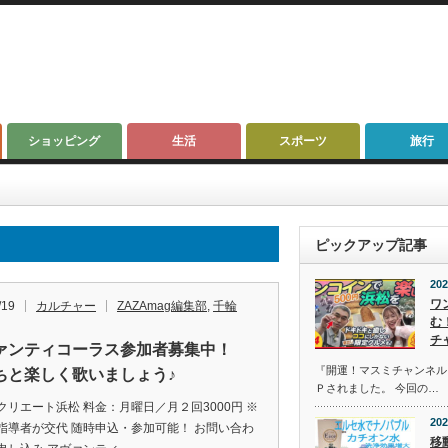
ショッピング
生活
スポーツ
旅行
ピックアップ記事
202
ワ
/19
カルチャー
ZAZAmag編集部
,
千輪
む
チ
ァンティコーラス参加者募集中！
『開運！マスミチャンネル』第
ちと楽しく歌いましょう♪
Ｐされました。 今回の…
クリエート浜松 料金：月曜日／月２回3000円 ※
202
指導者が交代 随時申込・参加可能！ お問い合わ
移