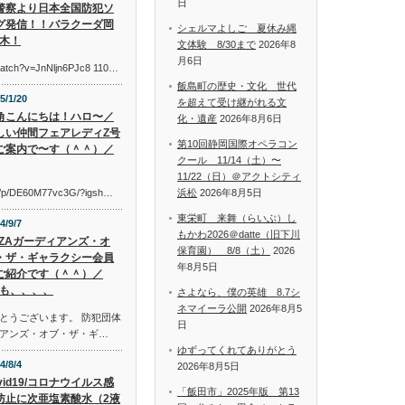
日
警察より日本全国防犯ソ
グ発信！！バラクーダ岡
シェルマよしご 夏休み縄
木！
文体験 8/30まで
2026年8
月6日
watch?v=JnNljn6PJc8 110…
飯島町の歴史・文化 世代
5/1/20
を超えて受け継がれる文
角こんにちは！ハロ〜／
化・遺産
2026年8月6日
しい仲間フェアレディZ号
第10回静岡国際オペラコン
ご案内で〜す（＾＾）／
クール 11/14（土）〜
11/22（日）＠アクトシティ
om/p/DE60M77vc3G/?igsh…
浜松
2026年8月5日
東栄町 来舞（らいぶ）し
4/9/7
もかわ2026＠datte（旧下川
AZAガーディアンズ・オ
保育園） 8/8（土）
2026
・ザ・ギャラクシー会員
年8月5日
ご紹介です（＾＾）／
も、、、、
さよなら、僕の英雄 8.7シ
ネマイーラ公開
2026年8月5
とうございます。 防犯団体
日
アンズ・オブ・ザ・ギ…
ゆずってくれてありがとう
4/8/4
2026年8月5日
vid19/コロナウイルス感
「飯田市」2025年版 第13
防止に次亜塩素酸水（2液