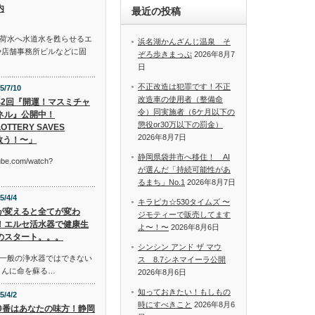
内
最近の投稿
荷水へ水道水を甦らせるエ
浜名湖かんざんじ温泉 そ
や店舗事務所ビルなどに固
ぞろ歩きまっぷ
2026年8月7
日
不正改造は犯罪です！不正
5/7/10
改造車の使用者（整備命
42回『開運！マスミチャ
令）同実施者（6ケ月以下の
ネル』公開中！
懲役or30万以下の罰金）
OTTERY SAVES
2026年8月7日
救う！〜」
静岡県袋井市へ移住！ AI
tube.com/watch?
が選んだ「持続可能性があ
るまち」No.1
2026年8月7日
5/4/4
キラピカ☆530タイムズ 〜
が変えると全てが変わ
ジモティーで販売してます
！エルセ活水器で健康生
よ〜！〜
2026年8月6日
のスタート。。。
シンシン アンド ザ マウ
一般の浄水器ではできない
ス 8.7シネマイーラ公開
さんに命を蘇る…
2026年8月6日
知っておきたい！もしもの
5/4/2
時にすべきこと
2026年8月6
10番はあなたの味方！静岡