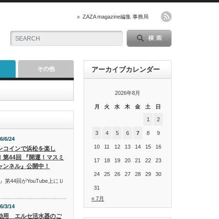
ZAZA magazine編集 事務局
その他
アーカイブカレンダー
2026年8月
月
火
水
木
金
土
日
1
2
3
4
5
6
7
8
9
6/6/24
10
11
12
13
14
15
16
ンコインで浜松を楽し
！第44回 『開運！マスミ
17
18
19
20
21
22
23
ャンネル』公開中！
24
25
26
27
28
29
30
44回がYouTube上にＵ
31
« 7月
6/3/14
動用 エルセ活水器のご