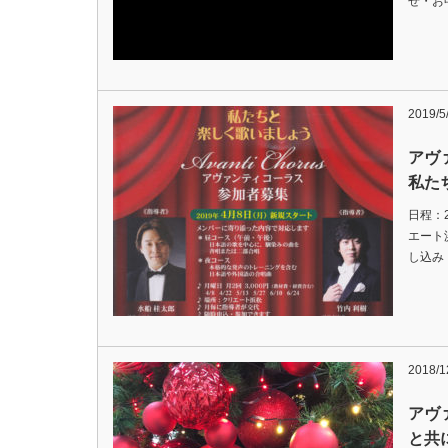
せ・お
2019/5
アヴ
私た
日程：2
エート
し込み ア
2018/1
アヴ
と共に