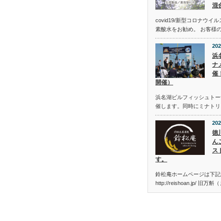
混
covid19/新型コロナウ
素酸水をお勧め。 お客様
202
浜
ナメ
催
開催）
浜名湖ビルフィッシュトーナメン
催します。同時にミナトリ
202
徳
ん
ス
す。
鈴松庵ホームページは下記
http://reishoan.jp/ 旧