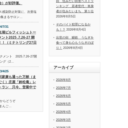
回 住みたい田舎ベストラ
合）が好評価。
ンキング 若者世代・単身
者が住みたいまち 第１位
イルス感染防止対策に、次亜塩
2026年8月5日
の集まるサロン…
そのバイト犯罪になるか
4/7/31
も！？
2026年8月4日
名湖ビルフィッシュトー
ント2025 .7.26-27 開
出世の街 鰻処 うなぎを
！！（ミナトリング27日
食べて身も心もうなぎのぼ
り！
2026年8月4日
ト 2025.7.26-27開
ング（2…
アーカイブ
3/4/25
川家康も通った万斛（ま
2026年8月
ごく）庄屋「鈴松庵」レ
トラン 只今、営業中で
2026年7月
2026年6月
からどうぞ
2026年5月
万斛（まんご…
2026年4月
2026年3月
2026年2月