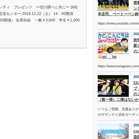
県
ンティ プレゼンツ 〜弦の調べと共に〜 浜松
ン
流センター 2018.12.22（土） 14：00開演
本圭司、ベートーベン鈴
30開場） 全席自由 一般￥3,000 学生￥1,000
https://www.youtube.com/
202
街
新
の
m(_ _)m
https://www.instagram.c
202
Z
ブ
の
（第一弾）二弾はないか
いつもご視聴、支援ありが
のザザシテイ浜松ガーディ
202
co
染