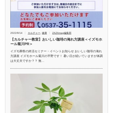
2022/8/14
カルチャー
,
健康
ZAZAmag編集部
【カルチャー教室】おいしい珈琲の淹れ方講座＜イズモホ
ール菊川PR＞
イズモ葬祭の終活セミナー・イベントお知らせ おいしい珈琲の淹れ
方講座 イズモホール菊川の平野です！ 暑い日が続いていますが体調
は大丈夫ですか？？ 無…