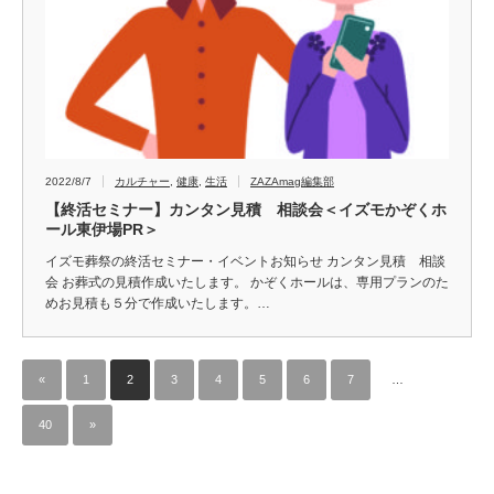
2022/8/7
カルチャー
,
健康
,
生活
ZAZAmag編集部
【終活セミナー】カンタン見積 相談会＜イズモかぞくホ
ール東伊場PR＞
イズモ葬祭の終活セミナー・イベントお知らせ カンタン見積 相談
会 お葬式の見積作成いたします。 かぞくホールは、専用プランのた
めお見積も５分で作成いたします。…
«
1
2
3
4
5
6
7
…
40
»