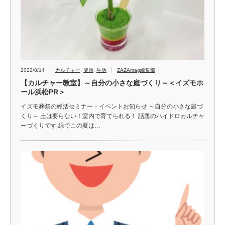
2022/8/14
カルチャー
,
健康
,
生活
ZAZAmag編集部
【カルチャー教室】～自分の小さな庭づくり～＜イズモホ
ール浜松PR＞
イズモ葬祭の終活セミナー・イベントお知らせ ～自分の小さな庭づ
くり～ 土は要らない！室内で育てられる！ 話題のハイドロカルチャ
ーづくりです 緑でこの夏は…