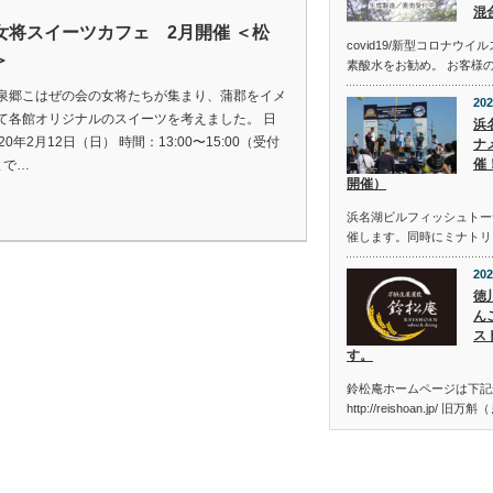
混
女将スイーツカフェ 2月開催 ＜松
covid19/新型コロナウ
＞
素酸水をお勧め。 お客様
泉郷こはぜの会の女将たちが集まり、蒲郡をイメ
202
て各館オリジナルのスイーツを考えました。 日
浜
20年2月12日（日） 時間：13:00〜15:00（受付
ナメ
催
0まで…
開催）
浜名湖ビルフィッシュトーナメン
催します。同時にミナトリ
202
徳
ん
ス
す。
鈴松庵ホームページは下記
http://reishoan.jp/ 旧