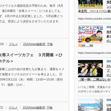
県
ロナウイルス感染症拡大予防のため、毎月（8月
ン
）第2水曜日「女将スイーツ」につきましても、
本圭司、ベートーベン鈴
ず、4月の中止が決定致しました。 5月以降につ
https://www.youtube.com/
ては、状況により決定をさせていただきます。
202
街
新
の
/28
グルメ
ZAZAmag編集部
,
千輪
m(_ _)m
https://www.instagram.c
女将スイーツカフェ ３月開催 ＜ひ
ホテル＞
202
Z
泉郷こはぜの会の女将たちが集まり、蒲郡をイメ
ブ
て各館オリジナルのスイーツを考えました。 日
の
20年3月11日（水） 時間：13:00〜15:00（受付
（第一弾）二弾はないか
0まで） 場所：ひが…
いつもご視聴、支援ありが
のザザシテイ浜松ガーディ
202
co
/11
グルメ
ZAZAmag編集部
,
千輪
染