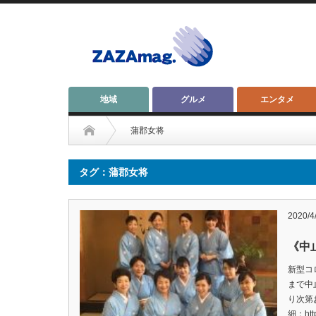
地域
グルメ
エンタメ
蒲郡女将
タグ：蒲郡女将
2020/4
《中
新型コ
まで中
り次第
細：http