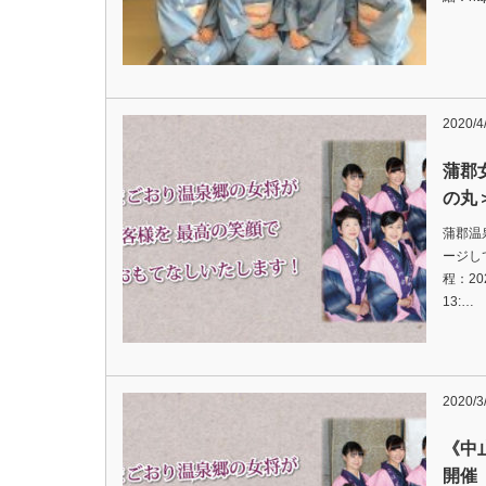
2020/4
蒲郡
の丸
蒲郡温
ージし
程：20
13:…
2020/3
《中
開催