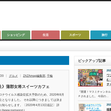
ショッピング
生活
スポーツ
旅行
ピックアップ記事
202
ワ
/20
グルメ
ZAZAmag編集部
,
千輪
む
チ
止》蒲郡女将スイーツカフェ
『開運！マスミチャンネル』第
ロナウイルス感染症拡大予防のため、2020年8月
Ｐされました。 今回の…
止となりました。 それ以降につきましては決ま
202
お知らせします。〔2020年4月13日追記〕 詳
移
://www.gamagori.j…