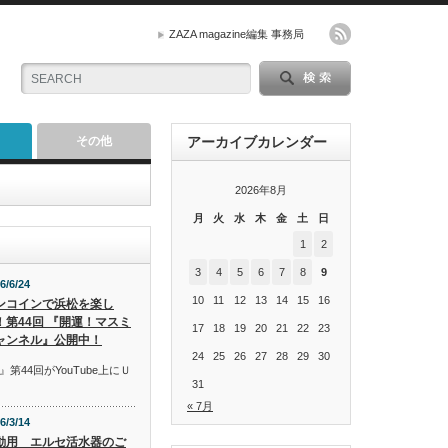
ZAZA magazine編集 事務局
その他
アーカイブカレンダー
2026年8月
月
火
水
木
金
土
日
1
2
3
4
5
6
7
8
9
6/6/24
10
11
12
13
14
15
16
ンコインで浜松を楽し
！第44回 『開運！マスミ
17
18
19
20
21
22
23
ャンネル』公開中！
24
25
26
27
28
29
30
44回がYouTube上にＵ
31
« 7月
6/3/14
動用 エルセ活水器のご