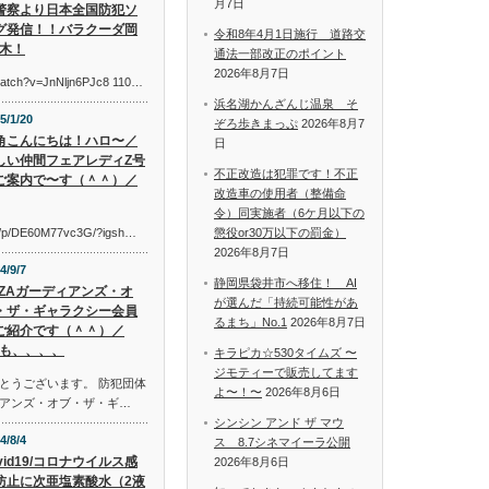
月7日
警察より日本全国防犯ソ
グ発信！！バラクーダ岡
令和8年4月1日施行 道路交
木！
通法一部改正のポイント
2026年8月7日
watch?v=JnNljn6PJc8 110…
浜名湖かんざんじ温泉 そ
5/1/20
ぞろ歩きまっぷ
2026年8月7
角こんにちは！ハロ〜／
日
しい仲間フェアレディZ号
不正改造は犯罪です！不正
ご案内で〜す（＾＾）／
改造車の使用者（整備命
令）同実施者（6ケ月以下の
om/p/DE60M77vc3G/?igsh…
懲役or30万以下の罰金）
2026年8月7日
4/9/7
静岡県袋井市へ移住！ AI
AZAガーディアンズ・オ
が選んだ「持続可能性があ
・ザ・ギャラクシー会員
るまち」No.1
2026年8月7日
ご紹介です（＾＾）／
も、、、、
キラピカ☆530タイムズ 〜
ジモティーで販売してます
とうございます。 防犯団体
よ〜！〜
2026年8月6日
アンズ・オブ・ザ・ギ…
シンシン アンド ザ マウ
4/8/4
ス 8.7シネマイーラ公開
vid19/コロナウイルス感
2026年8月6日
防止に次亜塩素酸水（2液