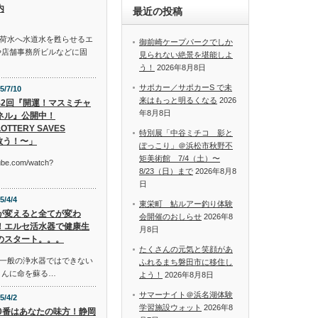
内
最近の投稿
荷水へ水道水を甦らせるエ
御前崎ケープパークでしか
や店舗事務所ビルなどに固
見られない絶景を堪能しよ
う！
2026年8月8日
サポカー／サポカーS で未
5/7/10
来はもっと明るくなる
2026
42回『開運！マスミチャ
年8月8日
ネル』公開中！
OTTERY SAVES
特別展「中谷ミチコ 影と
救う！〜」
ぽっこり」＠浜松市秋野不
矩美術館 7/4（土）〜
tube.com/watch?
8/23（日）まで
2026年8月8
日
5/4/4
東栄町 鮎ルアー釣り体験
が変えると全てが変わ
会開催のおしらせ
2026年8
！エルセ活水器で健康生
月8日
のスタート。。。
たくさんの元気と笑顔があ
一般の浄水器ではできない
ふれるまち磐田市に移住し
さんに命を蘇る…
よう！
2026年8月8日
サマーナイト＠浜名湖体験
5/4/2
学習施設ウォット
2026年8
10番はあなたの味方！静岡