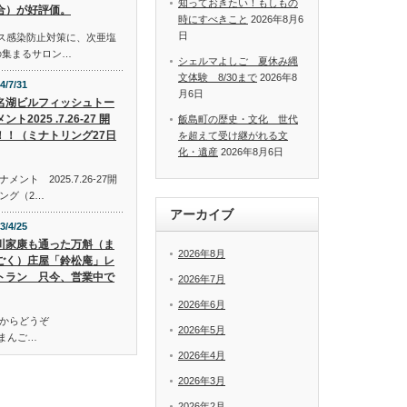
知っておきたい！もしもの
合）が好評価。
時にすべきこと
2026年8月6
日
イルス感染防止対策に、次亜塩
の集まるサロン…
シェルマよしご 夏休み縄
文体験 8/30まで
2026年8
4/7/31
月6日
名湖ビルフィッシュトー
ント2025 .7.26-27 開
飯島町の歴史・文化 世代
！！（ミナトリング27日
を超えて受け継がれる文
化・遺産
2026年8月6日
ト 2025.7.26-27開
ング（2…
アーカイブ
3/4/25
川家康も通った万斛（ま
2026年8月
ごく）庄屋「鈴松庵」レ
トラン 只今、営業中で
2026年7月
2026年6月
からどうぞ
2026年5月
万斛（まんご…
2026年4月
2026年3月
2026年2月