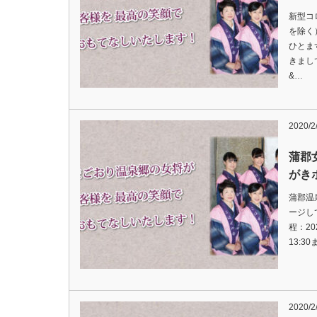
新型コ
を除く
ひとま
きまし
&…
2020/2
蒲郡
がき
蒲郡温
ージし
程：20
13:3
2020/2