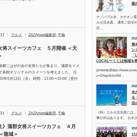
案
ナノバブル水、カチオン電
ルセ活水器。 通常ご自宅
定…
/12
グルメ
ZAZAmag編集部
,
千輪
202
第
女将スイーツカフェ ５月開催 ＜天
ン
＞
「L
LOCAL〜くじは地域を
泉郷こはぜの会の女将たちが集まり、蒲郡をイメ
[embedyt]https://www.you
て各館オリジナルのスイーツを考えました。 日
v=ONgx8UmXM…
20年5月13日（水） 時間：13:00〜15:00（受付
202
水
る
活
（特）エルセ活水器には、
/21
グルメ
ZAZAmag編集部
,
千輪
事が沢山あります。 お水
止》蒲郡女将スイーツカフェ ４月
202
 ＜龍城＞
1