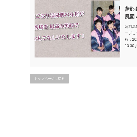
蒲郡
風園
蒲郡温
ージし
程：20
13:3
トップページに戻る