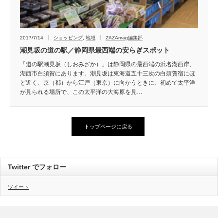
2017/7/14
ショッピング
,
地域
ZAZAmag編集部
潮見坂の道の駅／静岡県最西端の安らぎスポット
「道の駅潮見坂（しおみざか）」は静岡県の最西端の浜名湖西岸、
湖西市白須賀にあります。潮見坂は東海道五十三次の白須賀宿にほ
ど近く、京（都）から江戸（東京）に向かうときに、初めて太平洋
が見られる場所で、この太平洋の大海原を見…
トップページに戻る
Twitter でフォロー
ツイート