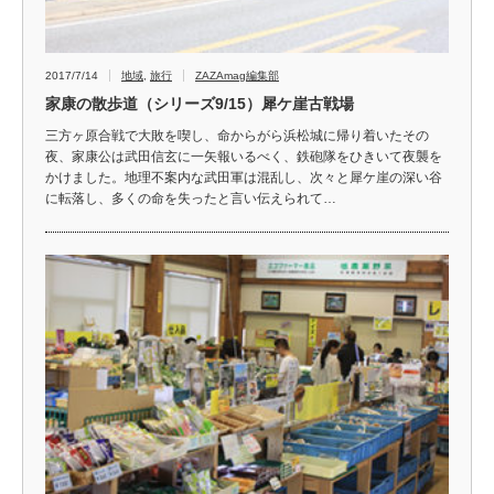
2017/7/14
地域
,
旅行
ZAZAmag編集部
家康の散歩道（シリーズ9/15）犀ケ崖古戦場
三方ヶ原合戦で大敗を喫し、命からがら浜松城に帰り着いたその
夜、家康公は武田信玄に一矢報いるべく、鉄砲隊をひきいて夜襲を
かけました。地理不案内な武田軍は混乱し、次々と犀ケ崖の深い谷
に転落し、多くの命を失ったと言い伝えられて…