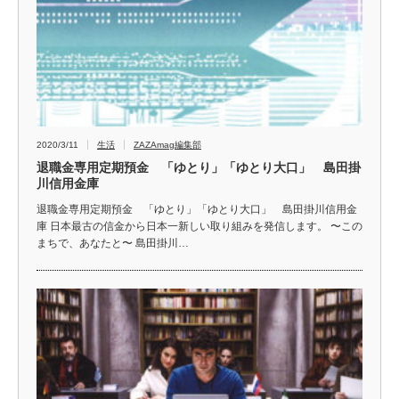
2020/3/11
生活
ZAZAmag編集部
退職金専用定期預金 「ゆとり」「ゆとり大口」 島田掛
川信用金庫
退職金専用定期預金 「ゆとり」「ゆとり大口」 島田掛川信用金
庫 日本最古の信金から日本一新しい取り組みを発信します。 〜この
まちで、あなたと〜 島田掛川…