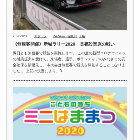
2020/3/11
スポーツ
ZAZAmag編集部
,
千輪
《無観客開催》新城ラリー2020 長篠設楽原の戦い
両日とも無観客で競技を実施します。 この度の新型コロナウイルス
の感染拡大を受けて、来場者、選手、ボランティアのみなさまの安
全確保を最優先し、本大会は無観客で競技を開催することになりま
した 。 上記の決定により、3…