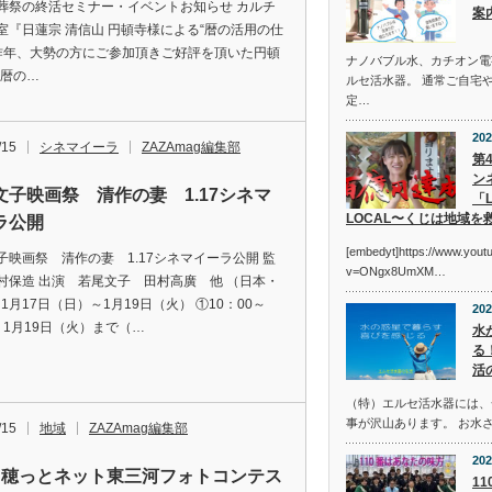
葬祭の終活セミナー・イベントお知らせ カルチ
案
室『日蓮宗 清信山 円頓寺様による“暦の活用の仕
 昨年、大勢の方にご参加頂きご好評を頂いた円頓
ナノバブル水、カチオン電
”暦の…
ルセ活水器。 通常ご自宅
定…
202
/15
シネマイーラ
ZAZAmag編集部
第
ン
文子映画祭 清作の妻 1.17シネマ
「L
LOCAL〜くじは地域を
ラ公開
[embedyt]https://www.you
子映画祭 清作の妻 1.17シネマイーラ公開 監
v=ONgx8UmXM…
村保造 出演 若尾文子 田村高廣 他 （日本・
 1月17日（日）～1月19日（火） ①10：00～
202
5 1月19日（火）まで（…
水
る
活
（特）エルセ活水器には、
事が沢山あります。 お水
/15
地域
ZAZAmag編集部
202
回穂っとネット東三河フォトコンテス
1