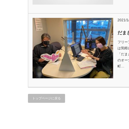
2021/1
だま
フリー
は気軽
「だま
のオー
町…
トップページに戻る