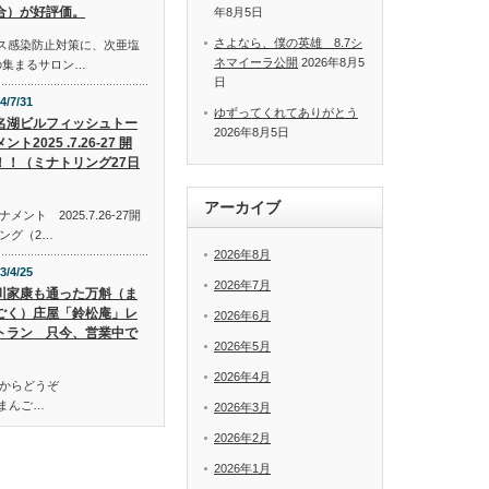
合）が好評価。
年8月5日
さよなら、僕の英雄 8.7シ
イルス感染防止対策に、次亜塩
ネマイーラ公開
2026年8月5
の集まるサロン…
日
4/7/31
ゆずってくれてありがとう
名湖ビルフィッシュトー
2026年8月5日
ント2025 .7.26-27 開
！！（ミナトリング27日
アーカイブ
ト 2025.7.26-27開
ング（2…
2026年8月
3/4/25
2026年7月
川家康も通った万斛（ま
ごく）庄屋「鈴松庵」レ
2026年6月
トラン 只今、営業中で
2026年5月
2026年4月
からどうぞ
万斛（まんご…
2026年3月
2026年2月
2026年1月