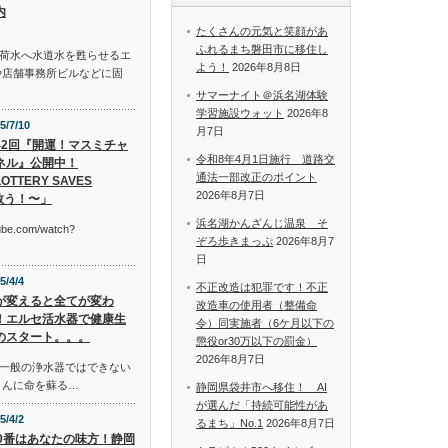
内
たくさんの元気と笑顔があ
ふれるまち磐田市に移住し
荷水へ水道水を甦らせるエ
よう！
2026年8月8日
や店舗事務所ビルなどに固
サマーナイト＠浜名湖体験
学習施設ウォット
2026年8
5/7/10
月7日
42回『開運！マスミチャ
令和8年4月1日施行 道路交
ネル』公開中！
通法一部改正のポイント
OTTERY SAVES
2026年8月7日
救う！〜」
浜名湖かんざんじ温泉 そ
tube.com/watch?
ぞろ歩きまっぷ
2026年8月7
日
5/4/4
不正改造は犯罪です！不正
が変えると全てが変わ
改造車の使用者（整備命
！エルセ活水器で健康生
令）同実施者（6ケ月以下の
のスタート。。。
懲役or30万以下の罰金）
2026年8月7日
一般の浄水器ではできない
さんに命を蘇る…
静岡県袋井市へ移住！ AI
が選んだ「持続可能性があ
5/4/2
るまち」No.1
2026年8月7日
10番はあなたの味方！静岡