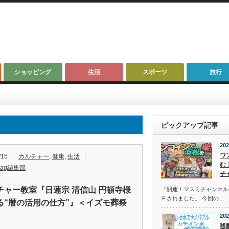
ショッピング
生活
スポーツ
旅行
ピックアップ記事
202
ワ
/15
カルチャー
,
健康
,
生活
む
mag編集部
チ
チャー教室『日蓮宗 清信山 円頓寺様
『開運！マスミチャンネル』第
Ｐされました。 今回の…
る“暦の活用の仕方”』＜イズモ葬祭
202
移