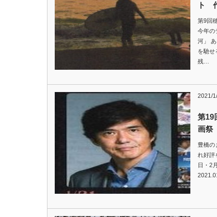
ト 
第9回
今年の
河」 
を馳せ
残…
2021/1
第1
画祭
豊橋の
れ好評
日・2月
2021.0