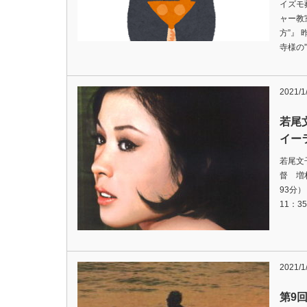
イズモ
ャー教
方”』
寺様の
2021/1
若尾
イー
若尾文
督 増
93分）
11：3
2021/1
第9