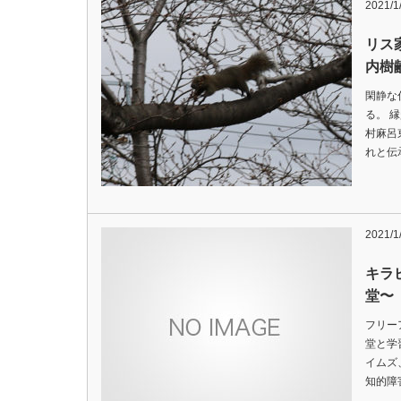
2021/1
リス
内樹
閑静な
る。 
村麻呂
れと伝
2021/1
キラ
堂〜
フリー
堂と学
イムズ
知的障