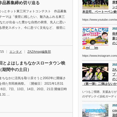
作品募集締め切り迫る
県
ン
穂っとネット東三河フォトコンテスト 作品募集
本圭司、ベートーベン鈴
テーマは「後世に残したい、魅力あふれる東三
https://www.youtube.com/
あなたが出会った豊かな自然の表情、先人に思い
る歴史スポット、今に息づく文化など、 後世に
202
街
新
の
m(_ _)m
/15
エンタメ
ZAZAmag編集部
https://www.instagram.c
9回とよはしまちなかスロータウン映
202
（期間中の土日）
Z
ブ
まちなかに活気を取り戻そうと2002年に開催さ
の
を得た市民映画祭。 〔開催日〕 2021年1月31
（第一弾）二弾はないか
6日、7日、13日、14日、20日、21日 開催日時
いつもご視聴、支援ありが
1.31 …
のザザシテイ浜松ガーディ
202
co
染