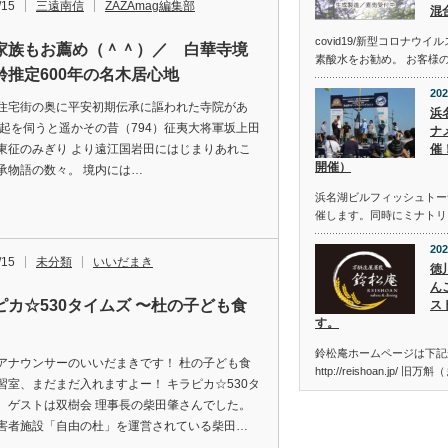
/15
三遠南信
ZAZAmag編集部
混
covid19/新型コロナウ
家族もお薦め（＾＾）／ 白華寺境
素酸水をお勧め。 お客様
齢推定600年の名木居心地
202
住宅街の奥に平安初期伝承に謳われた寺院があ
浜
縁起を伺うと遥かその昔（794）征夷大将軍坂上田
ナメ
東征のみぎり より遠江国岩田にはじまりあれこ
催
開催）
承物語の数々。 境内には…
浜名湖ビルフィッシュトーナメン
催します。同時にミナトリ
202
/15
未分類
いいだまき
徳
ん
ピカ☆530タイムズ 〜杜の子ども食
ス
す。
鈴松庵ホームページは下記
アナウンサーのいいだまきです！ 杜の子ども食
http://reishoan.jp/ 旧
習室、まだまだ入れますよー！ キラピカ☆530タ
、ゲストは双樹会 理事長の柴田肇さんでした。
害者施設「自由の杜」を運営されている柴田…