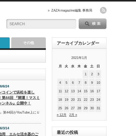
ZAZA magazine編集 事務局
その他
アーカイブカレンダー
2021年1月
月
火
水
木
金
土
日
1
2
3
4
5
6
7
8
9
10
6/6/24
11
12
13
14
15
16
17
ンコインで浜松を楽し
！第44回 『開運！マスミ
18
19
20
21
22
23
24
ャンネル』公開中！
25
26
27
28
29
30
31
44回がYouTube上にＵ
« 12月
2月 »
6/3/14
最近の投稿
動用 エルセ活水器のご