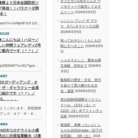
キラピカ☆530タイムズ 〜
警察より日本全国防犯ソ
ジモティーで販売してます
グ発信！！バラクーダ岡
よ〜！〜
2026年8月6日
木！
シンシン アンド ザ マウ
watch?v=JnNljn6PJc8 110…
ス 8.7シネマイーラ公開
2026年8月6日
5/1/20
角こんにちは！ハロ〜／
知っておきたい！もしもの
しい仲間フェアレディZ号
時にすべきこと
2026年8月6
ご案内で〜す（＾＾）／
日
シェルマよしご 夏休み縄
om/p/DE60M77vc3G/?igsh…
文体験 8/30まで
2026年8
月6日
4/9/7
飯島町の歴史・文化 世代
AZAガーディアンズ・オ
を超えて受け継がれる文
・ザ・ギャラクシー会員
化・遺産
2026年8月6日
ご紹介です（＾＾）／
も、、、、
第10回静岡国際オペラコン
クール 11/14（土）〜
とうございます。 防犯団体
11/22（日）＠アクトシティ
アンズ・オブ・ザ・ギ…
浜松
2026年8月5日
4/8/4
東栄町 来舞（らいぶ）し
vid19/コロナウイルス感
もかわ2026＠datte（旧下川
防止に次亜塩素酸水（2液
保育園） 8/8（土）
2026