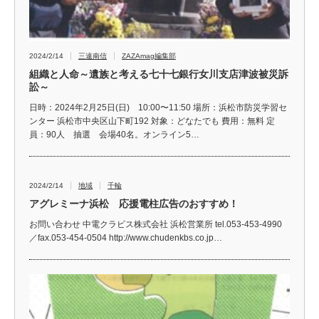
2024/2/14
三遠南信
ZAZAmag編集部
組織と人命～遺族と考える七十七銀行女川支店津波被災訴
訟～
日時：2024年2月25日(日) 10:00〜11:50 場所：浜松市防災学習セ
ンター 浜松市中央区山下町192 対象：どなたでも 費用：無料 定
員：90人 抽選 会場40名。オンライン5…
2024/2/14
地域
千輪
アグレミーナ浜松 応援電柱広告のおすすめ！
お問い合わせ 中電クラビス株式会社 浜松営業所 tel.053-453-4990
／fax.053-454-0504 http://www.chudenkbs.co.jp…