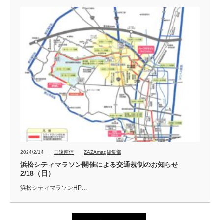
2024/2/14
三遠南信
ZAZAmag編集部
浜松シティマラソン開催による交通規制のお知らせ
2/18（日）
浜松シティマラソンHP…