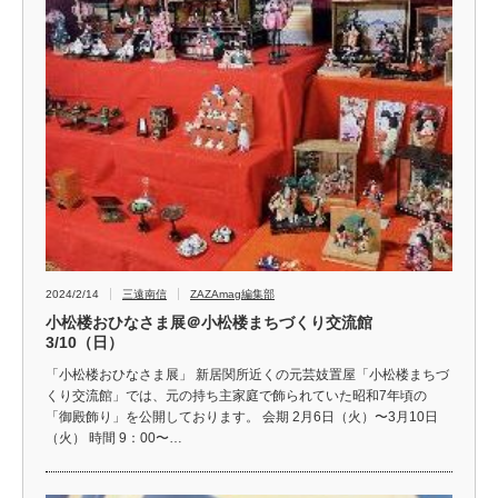
2024/2/14
三遠南信
ZAZAmag編集部
小松楼おひなさま展＠小松楼まちづくり交流館
3/10（日）
「小松楼おひなさま展」 新居関所近くの元芸妓置屋「小松楼まちづ
くり交流館」では、元の持ち主家庭で飾られていた昭和7年頃の
「御殿飾り」を公開しております。 会期 2月6日（火）〜3月10日
（火） 時間 9：00〜…