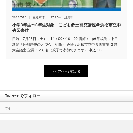
2025/7/19
三遠南信
ZAZAmag編集部
小学3年生〜6年生対象 こども郷土研究講座＠浜松市立中
央図書館
日時：7月26日（土） 14：00〜16：00 講師：山﨑章成氏（中日
新聞「遠州歴史のとびら」執筆） 会場：浜松市立中央図書館 ２階
大会議室 定員：２０名（親子で参加できます） 申込：6…
トップページに戻る
Twitter でフォロー
ツイート