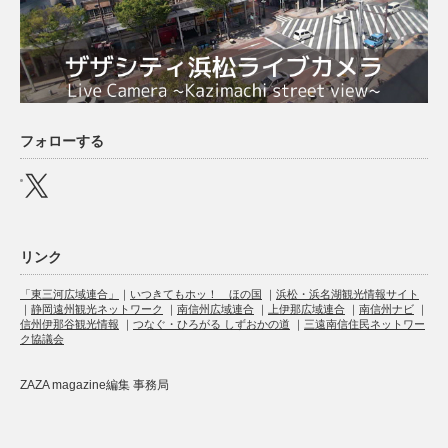
フォローする
X
リンク
「東三河広域連合」
｜
いつきてもホッ！ ほの国
｜
浜松・浜名湖観光情報サイト
｜
静岡遠州観光ネットワーク
｜
南信州広域連合
｜
上伊那広域連合
｜
南信州ナビ
｜
信州伊那谷観光情報
｜
つなぐ・ひろがる しずおかの道
｜
三遠南信住民ネットワー
ク協議会
ZAZA magazine編集 事務局