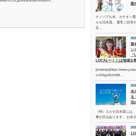
/www.hcf.or.jp/vivace/admission/…
案
ナノバブル水、カチオン電
ルセ活水器。 通常ご自宅
定…
202
第
ン
「L
LOCAL〜くじは地域を
[embedyt]https://www.you
v=ONgx8UmXM…
202
水
る
活
（特）エルセ活水器には、
事が沢山あります。 お水
202
1