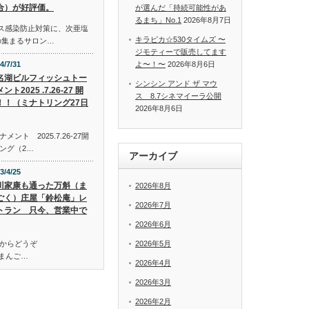
合）が好評価。
が選んだ「持続可能性があ
るまち」No.1
2026年8月7日
イルス感染防止対策に、次亜塩
キラピカ☆530タイムズ 〜
の集まるサロン…
ジモティーで販売してます
4/7/31
よ〜！〜
2026年8月6日
名湖ビルフィッシュトー
シンシン アンド ザ マウ
ント2025 .7.26-27 開
ス 8.7シネマイーラ公開
！！（ミナトリング27日
2026年8月6日
ト 2025.7.26-27開
ング（2…
アーカイブ
3/4/25
川家康も通った万斛（ま
2026年8月
ごく）庄屋「鈴松庵」レ
2026年7月
トラン 只今、営業中で
2026年6月
からどうぞ
2026年5月
万斛（まんご…
2026年4月
2026年3月
2026年2月