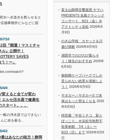
内
富士山静岡交響楽団 ヤマハ
PRESENTS 名曲クラシック
荷水へ水道水を甦らせるエ
コンサート 8/21（金）＠
や店舗事務所ビルなどに固
アクトシティ浜松
2026年8
月9日
5/7/10
のき山学校 カヤック＆川
42回『開運！マスミチャ
遊び体験
2026年8月9日
ネル』公開中！
湖西市でのびのび暮らそ
OTTERY SAVES
う！移住のおすすめ
2026年
救う！〜」
8月9日
tube.com/watch?
御前崎ケープパークでしか
見られない絶景を堪能しよ
う！
2026年8月8日
5/4/4
が変えると全てが変わ
サポカー／サポカーS で未
！エルセ活水器で健康生
来はもっと明るくなる
2026
のスタート。。。
年8月8日
一般の浄水器ではできない
特別展「中谷ミチコ 影と
さんに命を蘇る…
ぽっこり」＠浜松市秋野不
矩美術館 7/4（土）〜
5/4/2
8/23（日）まで
2026年8月8
10番はあなたの味方！静岡
日