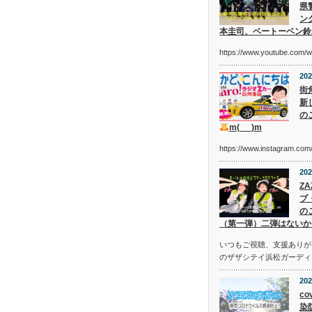
県
ン
本圭司、ベートーベン鈴
https://www.youtube.com/
202
街
新
の
m(_ _)m
https://www.instagram.c
202
Z
ブ
の
（第一弾）二弾はないか
いつもご視聴、支援ありが
のザザシテイ浜松ガーディ
202
co
染