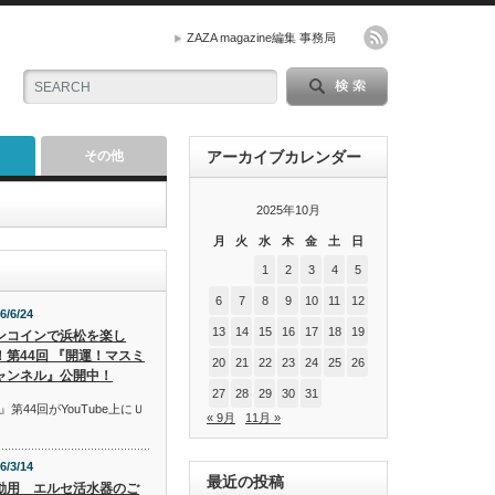
ZAZA magazine編集 事務局
その他
アーカイブカレンダー
2025年10月
月
火
水
木
金
土
日
1
2
3
4
5
6
7
8
9
10
11
12
6/6/24
13
14
15
16
17
18
19
ンコインで浜松を楽し
！第44回 『開運！マスミ
20
21
22
23
24
25
26
ャンネル』公開中！
27
28
29
30
31
44回がYouTube上にＵ
« 9月
11月 »
6/3/14
最近の投稿
動用 エルセ活水器のご