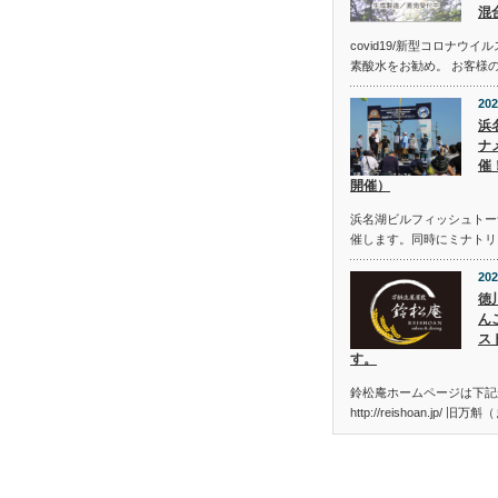
混
covid19/新型コロナウ
素酸水をお勧め。 お客様
202
浜
ナメ
催
開催）
浜名湖ビルフィッシュトーナメン
催します。同時にミナトリ
202
徳
ん
ス
す。
鈴松庵ホームページは下記
http://reishoan.jp/ 旧