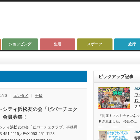
ショッピング
生活
スポーツ
旅行
ピックアップ記事
202
ワ
0/26
エンタメ
千輪
む
チ
トシティ浜松友の会「ビバーチェク
『開運！マスミチャンネル』第
」会員募集！
Ｐされました。 今回の…
シティ浜松友の会「ビバーチェクラブ」事務局
202
3-451-1115／FAX.053-451-1123
移