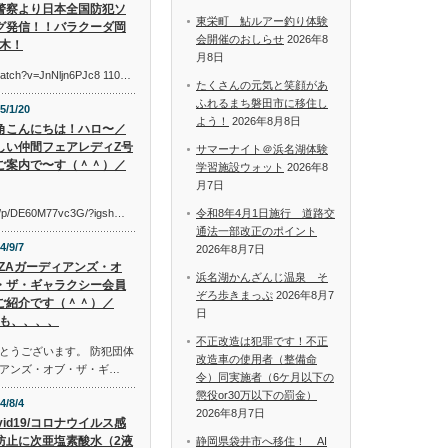
警察より日本全国防犯ソ
東栄町 鮎ルアー釣り体験
グ発信！！バラクーダ岡
会開催のおしらせ
2026年8
木！
月8日
watch?v=JnNljn6PJc8 110…
たくさんの元気と笑顔があ
ふれるまち磐田市に移住し
5/1/20
よう！
2026年8月8日
角こんにちは！ハロ〜／
しい仲間フェアレディZ号
サマーナイト＠浜名湖体験
ご案内で〜す（＾＾）／
学習施設ウォット
2026年8
月7日
om/p/DE60M77vc3G/?igsh…
令和8年4月1日施行 道路交
通法一部改正のポイント
4/9/7
2026年8月7日
AZAガーディアンズ・オ
浜名湖かんざんじ温泉 そ
・ザ・ギャラクシー会員
ぞろ歩きまっぷ
2026年8月7
ご紹介です（＾＾）／
日
も、、、、
不正改造は犯罪です！不正
とうございます。 防犯団体
改造車の使用者（整備命
アンズ・オブ・ザ・ギ…
令）同実施者（6ケ月以下の
懲役or30万以下の罰金）
4/8/4
2026年8月7日
vid19/コロナウイルス感
防止に次亜塩素酸水（2液
静岡県袋井市へ移住！ AI