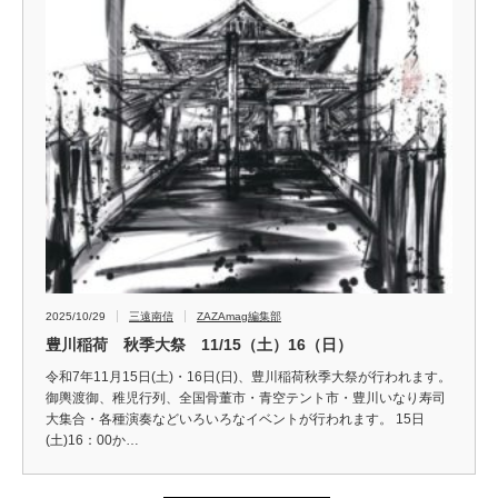
2025/10/29
三遠南信
ZAZAmag編集部
豊川稲荷 秋季大祭 11/15（土）16（日）
令和7年11月15日(土)・16日(日)、豊川稲荷秋季大祭が行われます。
御輿渡御、稚児行列、全国骨董市・青空テント市・豊川いなり寿司
大集合・各種演奏などいろいろなイベントが行われます。 15日
(土)16：00か…