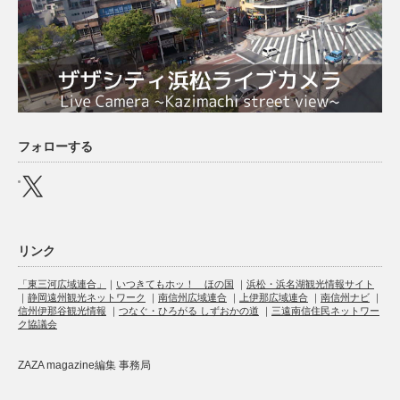
フォローする
X
リンク
「東三河広域連合」
｜
いつきてもホッ！ ほの国
｜
浜松・浜名湖観光情報サイト
｜
静岡遠州観光ネットワーク
｜
南信州広域連合
｜
上伊那広域連合
｜
南信州ナビ
｜
信州伊那谷観光情報
｜
つなぐ・ひろがる しずおかの道
｜
三遠南信住民ネットワー
ク協議会
ZAZA magazine編集 事務局