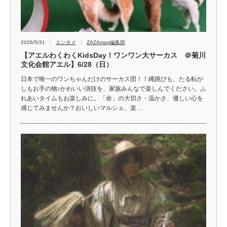
2026/5/31
エンタメ
ZAZAmag編集部
【アエルわくわくKidsDay！ワンワン大サーカス ＠菊川
文化会館アエル】6/28（日）
日本で唯一のワンちゃんだけのサーカス団！！縄跳びも、たる転が
しもお手の物♪かわいい演技を、家族みんなで楽しんでください。ふ
れあいタイムもお楽しみに。「命」の大切さ・温かさ、優しい心を
感じてみませんか？おいしいマルシェ、楽…