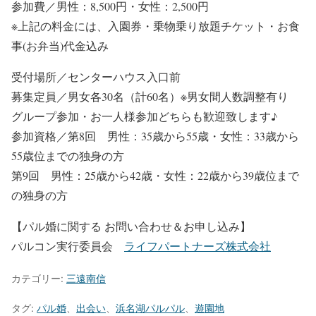
参加費／男性：8,500円・女性：2,500円
※上記の料金には、入園券・乗物乗り放題チケット・お食
事(お弁当)代金込み
受付場所／センターハウス入口前
募集定員／男女各30名（計60名）※男女間人数調整有り
グループ参加・お一人様参加どちらも歓迎致します♪
参加資格／第8回 男性：35歳から55歳・女性：33歳から
55歳位までの独身の方
第9回 男性：25歳から42歳・女性：22歳から39歳位まで
の独身の方
【パル婚に関する お問い合わせ＆お申し込み】
パルコン実行委員会
ライフパートナーズ株式会社
カテゴリー:
三遠南信
タグ:
パル婚
、
出会い
、
浜名湖パルパル
、
遊園地